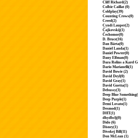
Cliff Richard(2)
Colbie Caillat (0)
Coldplay(39)
Counting Crows(0)
Creed(2)
Cyndi Lauper(2)
Čajkovskij(1)
Čechomor(0)
D. Bruce(16)
Dan Bárta(0)
Daniel Landa(1)
Daniel Powter(0)
Dany Elfman(0)
Dara Rolins a Karel G
Dario Marianelli(1)
David Bowie (2)
David Deyl(0)
David Gray(1)
David Guetta(1)
Debussy(3)
Deep Blue Something(
Deep Purple(1)
Demi Lovato(1)
Desmod(1)
DHT(1)
dhydbclj(0)
Dido (6)
Disney(1)
Divokej Bill(11)
Don McLean (1)