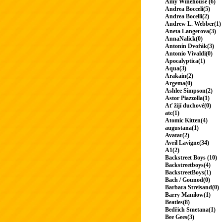
Amy Winehouse (6)
Andrea Bocceli(5)
Andrea Bocelli(2)
Andrew L. Webber(1)
Aneta Langerova(3)
AnnaNalick(0)
Antonín Dvořák(3)
Antonio Vivaldi(0)
Apocalyptica(1)
Aqua(3)
Arakain(2)
Argema(0)
Ashlee Simpson(2)
Astor Piazzolla(1)
Ať žijí duchové(0)
atc(1)
Atomic Kitten(4)
augustana(1)
Avatar(2)
Avril Lavigne(34)
A1(2)
Backstreet Boys (10)
Backstreetboys(4)
BackstreetBoys(1)
Bach / Gounod(0)
Barbara Streisand(0)
Barry Manilow(1)
Beatles(8)
Bedřich Smetana(1)
Bee Gees(3)