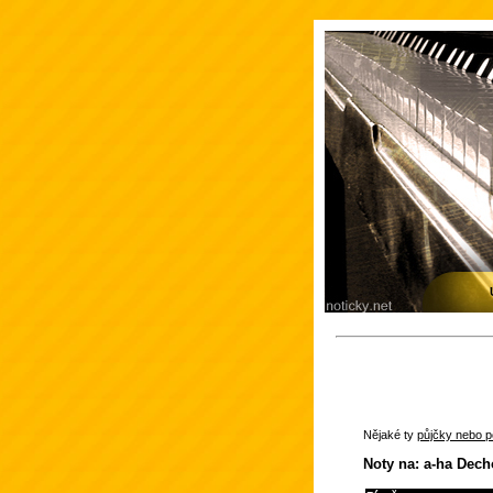
Nějaké ty
půjčky nebo po
Noty na: a-ha Dec