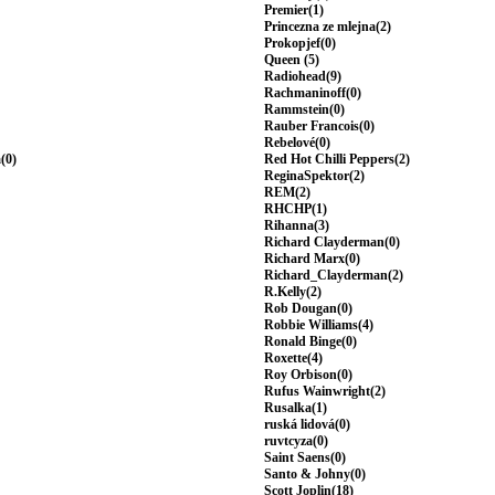
Premier(1)
Princezna ze mlejna(2)
Prokopjef(0)
Queen (5)
Radiohead(9)
Rachmaninoff(0)
Rammstein(0)
Rauber Francois(0)
Rebelové(0)
(0)
Red Hot Chilli Peppers(2)
ReginaSpektor(2)
REM(2)
RHCHP(1)
Rihanna(3)
Richard Clayderman(0)
Richard Marx(0)
Richard_Clayderman(2)
R.Kelly(2)
Rob Dougan(0)
Robbie Williams(4)
Ronald Binge(0)
Roxette(4)
Roy Orbison(0)
Rufus Wainwright(2)
Rusalka(1)
ruská lidová(0)
ruvtcyza(0)
Saint Saens(0)
Santo & Johny(0)
Scott Joplin(18)