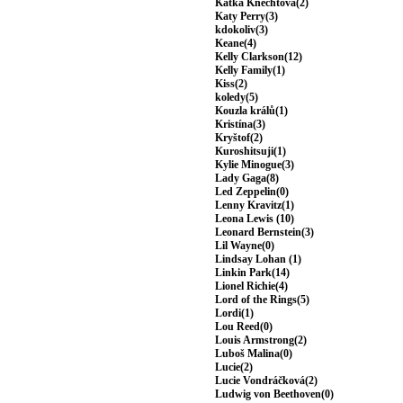
Katka Knechtová(2)
Katy Perry(3)
kdokoliv(3)
Keane(4)
Kelly Clarkson(12)
Kelly Family(1)
Kiss(2)
koledy(5)
Kouzla králů(1)
Kristína(3)
Kryštof(2)
Kuroshitsuji(1)
Kylie Minogue(3)
Lady Gaga(8)
Led Zeppelin(0)
Lenny Kravitz(1)
Leona Lewis (10)
Leonard Bernstein(3)
Lil Wayne(0)
Lindsay Lohan (1)
Linkin Park(14)
Lionel Richie(4)
Lord of the Rings(5)
Lordi(1)
Lou Reed(0)
Louis Armstrong(2)
Luboš Malina(0)
Lucie(2)
Lucie Vondráčková(2)
Ludwig von Beethoven(0)