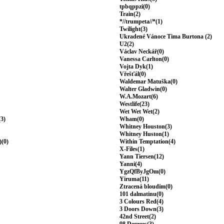
tpbqppzi(0)
Train(2)
*//trumpeta//*(1)
Twilight(3)
Ukradené Vánoce Tima Burtona (2)
U2(2)
Václav Neckář(0)
Vanessa Carlton(0)
Vojta Dyk(1)
Vřešťál(0)
Waldemar Matuška(0)
Walter Gladwin(0)
W.A.Mozart(6)
Westlife(23)
Wet Wet Wet(2)
(3)
Wham(0)
Whitney Houston(3)
Whitney Huston(1)
)(0)
Within Temptation(4)
X-Files(1)
Yann Tiersen(12)
Yanni(4)
YgzQfByJgOm(0)
Yiruma(11)
Ztracená bloudím(0)
101 dalmatinu(0)
3 Colours Red(4)
3 Doors Down(3)
42nd Street(2)