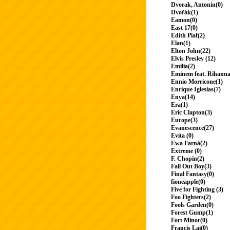
Dvorak, Antonin(0)
Dvořák(1)
Eamon(0)
East 17(0)
Edith Piaf(2)
Elan(1)
Elton John(22)
Elvis Presley (12)
Emilia(2)
Eminem feat. Rihanna
Ennio Morricone(1)
Enrique Iglesias(7)
Enya(14)
Era(1)
Eric Clapton(3)
Europe(3)
Evanescence(27)
Evita (0)
Ewa Farná(2)
Extreme (0)
F. Chopin(2)
Fall Out Boy(3)
Final Fantasy(0)
fioneapple(0)
Five for Fighting (3)
Foo Fighters(2)
Fools Garden(0)
Forest Gump(1)
Fort Minor(0)
Francis Lai(0)