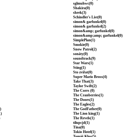
sglmuhwc(0)
Shakira(0)
shrek(3)
Schindler's List(0)
simon& garfunkel(0)
simon& garfunkel(2)
simon&amp; garfunkel(0)
simon&amp;amp; garfunkel(0)
SimplePlan(1)
Smokie(0)
Snow Patrol(2)
sonáty(0)
soundtrack(9)
Star Wars(1)
Sting(1)
Sto zvířat(0)
Super Mario Bross(4)
Take That(3)
Taylor Swift(2)
The Corrs (0)
The Cranberries(1)
The Doors(1)
The Eagles(2)
)
The GodFather(0)
1)
The Lion king(1)
)
The Revels(1)
tilupcjd(1)
Tina(0)
Tokio Hotel(1)
Tomáš Klus(5)