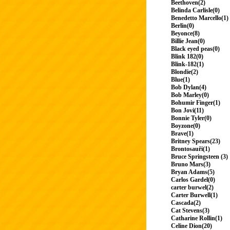
Beethoven(2)
Belinda Carlisle(0)
Benedetto Marcello(1)
Berlin(0)
Beyonce(8)
Billie Jean(0)
Black eyed peas(0)
Blink 182(0)
Blink-182(1)
Blondie(2)
Blue(1)
Bob Dylan(4)
Bob Marley(0)
Bohumir Finger(1)
Bon Jovi(11)
Bonnie Tyler(0)
Boyzone(0)
Brave(1)
Britney Spears(23)
Brontosauři(1)
Bruce Springsteen (3)
Bruno Mars(3)
Bryan Adams(5)
Carlos Gardel(0)
carter burwel(2)
Carter Burwell(1)
Cascada(2)
Cat Stevens(3)
Catharine Rollin(1)
Celine Dion(20)