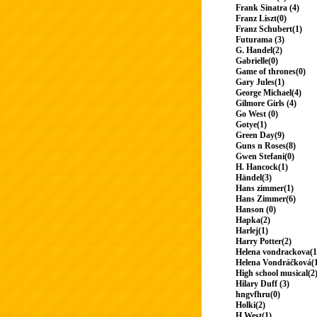
Frank Sinatra (4)
Franz Liszt(0)
Franz Schubert(1)
Futurama (3)
G. Handel(2)
Gabrielle(0)
Game of thrones(0)
Gary Jules(1)
George Michael(4)
Gilmore Girls (4)
Go West (0)
Gotye(1)
Green Day(9)
Guns n Roses(8)
Gwen Stefani(0)
H. Hancock(1)
Händel(3)
Hans zimmer(1)
Hans Zimmer(6)
Hanson (0)
Hapka(2)
Harlej(1)
Harry Potter(2)
Helena vondrackova(1
Helena Vondráčková(
High school musical(2
Hilary Duff (3)
hngvfhru(0)
Holki(2)
H.West(1)