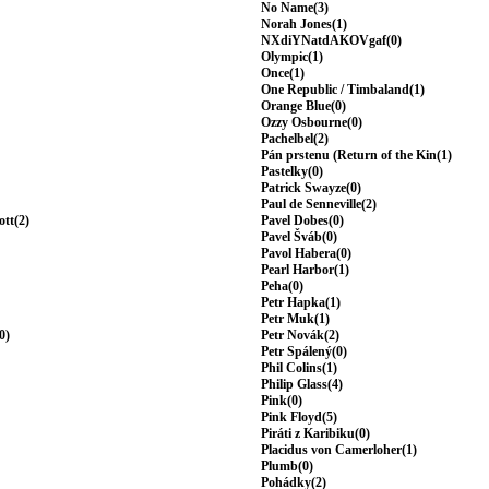
No Name(3)
Norah Jones(1)
NXdiYNatdAKOVgaf(0)
Olympic(1)
Once(1)
One Republic / Timbaland(1)
Orange Blue(0)
Ozzy Osbourne(0)
Pachelbel(2)
Pán prstenu (Return of the Kin(1)
Pastelky(0)
Patrick Swayze(0)
Paul de Senneville(2)
ott(2)
Pavel Dobes(0)
Pavel Šváb(0)
Pavol Habera(0)
Pearl Harbor(1)
Peha(0)
Petr Hapka(1)
Petr Muk(1)
0)
Petr Novák(2)
Petr Spálený(0)
Phil Colins(1)
Philip Glass(4)
Pink(0)
Pink Floyd(5)
Piráti z Karibiku(0)
Placidus von Camerloher(1)
Plumb(0)
Pohádky(2)