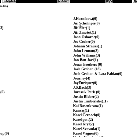
Interpret
Nástroj
Styl
Up
(a-ha)
J.Hurníková(0)
Jiri Schelinger(0)
3)
Jiří Šlitr(1)
Jiří Zmožek(1)
Joan Osborne(0)
Joe Cocker(0)
Johann Strauss(1)
John Lennon(3)
John Williams(3)
Jon Bon Jovi(1)
Jonas Brothers (0)
Josh Groban (18)
Josh Groban & Lara Fabian(0)
Journey(4)
JoyEnriquez(0)
J.S.Bach(3)
(0)
Jurassik Park (0)
Justin BIeber(2)
Justin Timberlake(11)
Kai Rosenkranz(1)
Kansas(1)
Karel Černoch(0)
Karel gott(2)
Karel Kryl(2)
Karel Svovoda(1)
oup(0)
Karel Vágner(0)