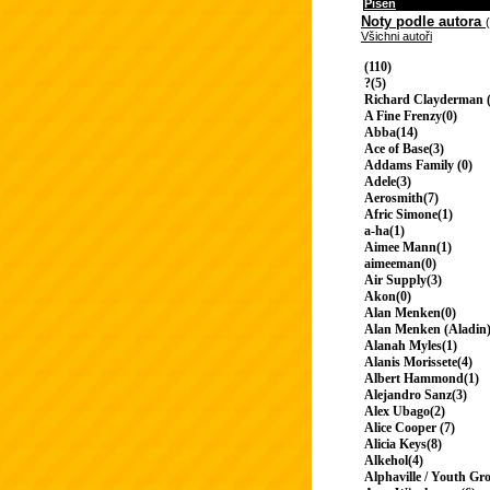
Píseň
Noty podle autora
Všichni autoři
(110)
?(5)
Richard Clayderman (
A Fine Frenzy(0)
Abba(14)
Ace of Base(3)
Addams Family (0)
Adele(3)
Aerosmith(7)
Afric Simone(1)
a-ha(1)
Aimee Mann(1)
aimeeman(0)
Air Supply(3)
Akon(0)
Alan Menken(0)
Alan Menken (Aladin)
Alanah Myles(1)
Alanis Morissete(4)
Albert Hammond(1)
Alejandro Sanz(3)
Alex Ubago(2)
Alice Cooper (7)
Alicia Keys(8)
Alkehol(4)
Alphaville / Youth Gr