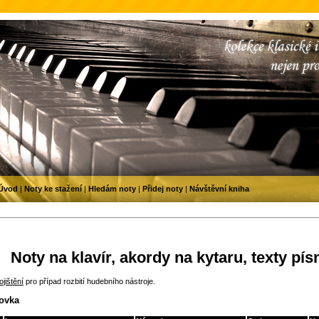
Úvod
|
Noty ke stažení
|
Hledám noty
|
Přidej noty
|
Návštěvní kniha
Noty na klavír, akordy na kytaru, texty pís
jištění
pro případ rozbití hudebního nástroje.
hovka