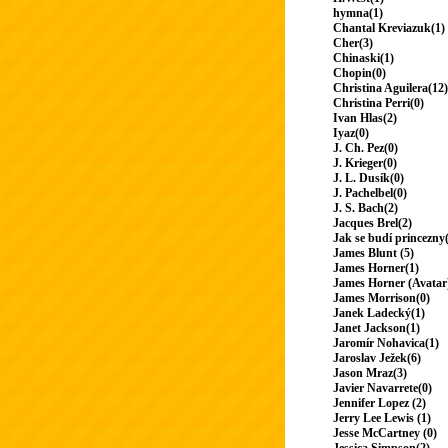
hymna(1)
Chantal Kreviazuk(1)
Cher(3)
Chinaski(1)
Chopin(0)
Christina Aguilera(12)
Christina Perri(0)
Ivan Hlas(2)
Iyaz(0)
J. Ch. Pez(0)
J. Krieger(0)
J. L. Dusík(0)
J. Pachelbel(0)
J. S. Bach(2)
Jacques Brel(2)
Jak se budí princezny
James Blunt (5)
James Horner(1)
James Horner (Avatar
James Morrison(0)
Janek Ladecký(1)
Janet Jackson(1)
Jaromír Nohavica(1)
Jaroslav Ježek(6)
Jason Mraz(3)
Javier Navarrete(0)
Jennifer Lopez (2)
Jerry Lee Lewis (1)
Jesse McCartney (0)