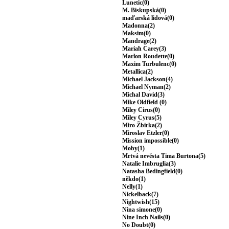
Lunetic(0)
M. Biskupská(0)
maďarská lidová(0)
Madonna(2)
Maksim(0)
Mandrage(2)
Mariah Carey(3)
Marlon Roudette(0)
Maxim Turbulenc(0)
Metallica(2)
Michael Jackson(4)
Michael Nyman(2)
Michal David(3)
Mike Oldfield (0)
Miley Cirus(0)
Miley Cyrus(5)
Miro Žbirka(2)
Miroslav Etzler(0)
Mission impossible(0)
Moby(1)
Mrtvá nevěsta Tima Burtona(5)
Natalie Imbruglia(3)
Natasha Bedingfield(0)
někdo(1)
Nelly(1)
Nickelback(7)
Nightwish(15)
Nina simone(0)
Nine Inch Nails(0)
No Doubt(0)