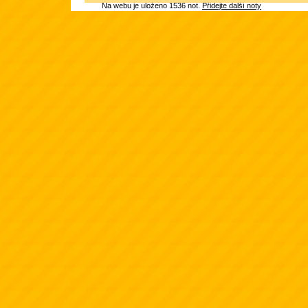
Na webu je uloženo 1536 not.
Přidejte další noty