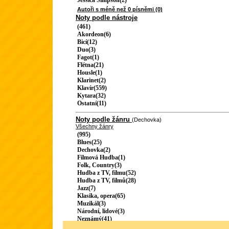
Jessica Simpson(2)
Autoři s méně než 0 písněmi (0)
Noty podle nástroje
(461)
Akordeon(6)
Bicí(12)
Duo(3)
Fagot(1)
Flétna(21)
Housle(1)
Klarinet(2)
Klavír(559)
Kytara(32)
Ostatní(11)
Noty podle žánru
(Dechovka)
Všechny žánry
(995)
Blues(25)
Dechovka(2)
Filmová Hudba(1)
Folk, Country(3)
Hudba z TV, filmu(52)
Hudba z TV, filmů(28)
Jazz(7)
Klasika, opera(65)
Muzikál(3)
Národní, lidové(3)
Neznámý(41)