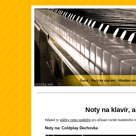
Úvod
|
Noty ke stažení
|
Hledám no
Noty na klavír, 
Nějaké ty
půjčky nebo pojištění
pro případ rozbití hudebního n
Noty na: Coldplay Dechovka