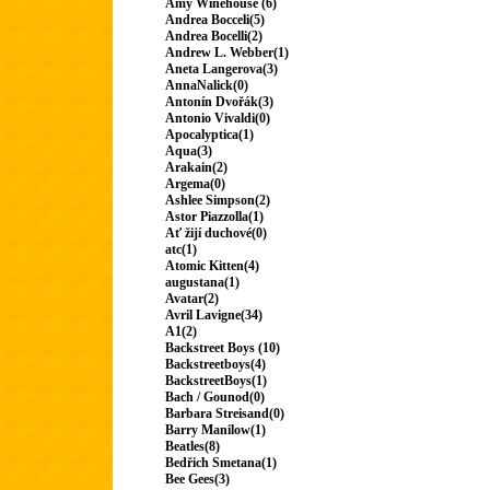
Amy Winehouse (6)
Andrea Bocceli(5)
Andrea Bocelli(2)
Andrew L. Webber(1)
Aneta Langerova(3)
AnnaNalick(0)
Antonín Dvořák(3)
Antonio Vivaldi(0)
Apocalyptica(1)
Aqua(3)
Arakain(2)
Argema(0)
Ashlee Simpson(2)
Astor Piazzolla(1)
Ať žijí duchové(0)
atc(1)
Atomic Kitten(4)
augustana(1)
Avatar(2)
Avril Lavigne(34)
A1(2)
Backstreet Boys (10)
Backstreetboys(4)
BackstreetBoys(1)
Bach / Gounod(0)
Barbara Streisand(0)
Barry Manilow(1)
Beatles(8)
Bedřich Smetana(1)
Bee Gees(3)