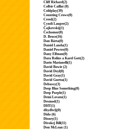
Cliff Richard(2)
Colbie Caillat (0)
Coldplay(39)
Counting Crows(0)
Creed(2)
Cyndi Lauper(2)
Čajkovskij(1)
Čechomor(0)
D. Bruce(16)
Dan Bárta(0)
Daniel Landa(1)
Daniel Powter(0)
Dany Elfman(0)
Dara Rolins a Karel Gott(2)
Dario Marianelli(1)
David Bowie (2)
David Deyl(0)
David Gray(1)
David Guetta(1)
Debussy(3)
Deep Blue Something(0)
Deep Purple(1)
Demi Lovato(1)
Desmod(1)
DHT(1)
dhydbclj(0)
Dido (6)
Disney(1)
Divokej Bill(11)
Don McLean (1)