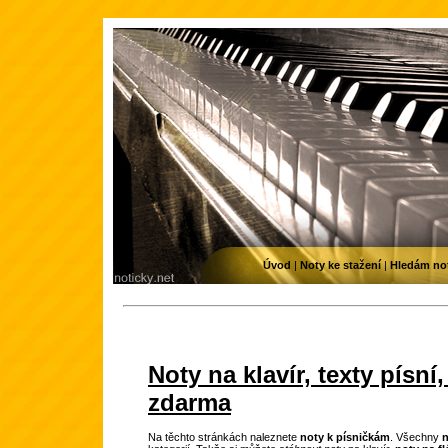
Úvod
|
Noty ke stažení
|
Hledám no
Noty na klavír, texty písní
zdarma
N
a těchto stránkách naleznete
noty k písničkám
. Všechny
n