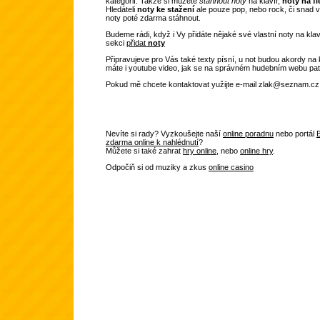
kategorií. Takže si můžete
stáhnout noty
na klavír,
noty na fl
Hledáteli
noty ke stažení
ale pouze pop, nebo rock, či snad v
noty poté zdarma stáhnout.
Budeme rádi, když i Vy přidáte nějaké své vlastní noty na kla
sekci
přidat
noty
Připravujeve pro Vás také texty písní, u not budou akordy na 
máte i youtube video, jak se na správném hudebním webu patř
Pokud mě chcete kontaktovat yužijte e-mail zlak@seznam.cz
Nevíte si rady? Vyzkoušejte naší
online poradnu
nebo portál
zdarma online k nahlédnutí
?
Můžete si také zahrat
hry online
, nebo
online hry
.
Odpočiň si od muziky a zkus
online casino