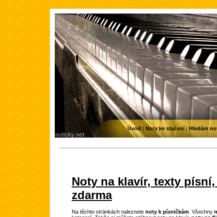
Úvod
|
Noty ke stažení
|
Hledám no
Noty na klavír, texty písní
zdarma
N
a těchto stránkách naleznete
noty k písničkám
. Všechny
n