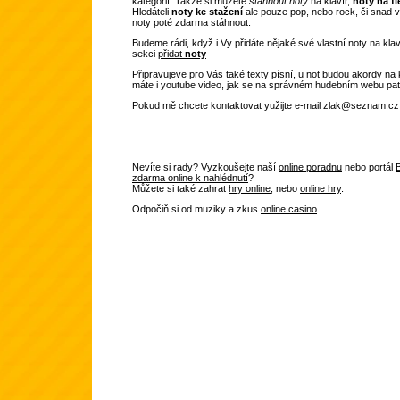
kategorií. Takže si můžete
stáhnout noty
na klavír,
noty na fl
Hledáteli
noty ke stažení
ale pouze pop, nebo rock, či snad v
noty poté zdarma stáhnout.
Budeme rádi, když i Vy přidáte nějaké své vlastní noty na kla
sekci
přidat
noty
Připravujeve pro Vás také texty písní, u not budou akordy na 
máte i youtube video, jak se na správném hudebním webu patř
Pokud mě chcete kontaktovat yužijte e-mail zlak@seznam.cz
Nevíte si rady? Vyzkoušejte naší
online poradnu
nebo portál
zdarma online k nahlédnutí
?
Můžete si také zahrat
hry online
, nebo
online hry
.
Odpočiň si od muziky a zkus
online casino