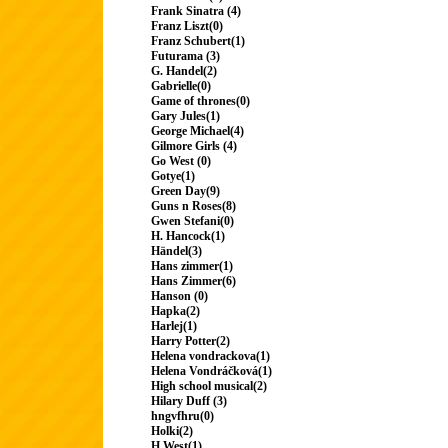
Frank Sinatra (4)
Franz Liszt(0)
Franz Schubert(1)
Futurama (3)
G. Handel(2)
Gabrielle(0)
Game of thrones(0)
Gary Jules(1)
George Michael(4)
Gilmore Girls (4)
Go West (0)
Gotye(1)
Green Day(9)
Guns n Roses(8)
Gwen Stefani(0)
H. Hancock(1)
Händel(3)
Hans zimmer(1)
Hans Zimmer(6)
Hanson (0)
Hapka(2)
Harlej(1)
Harry Potter(2)
Helena vondrackova(1)
Helena Vondráčková(1)
High school musical(2)
Hilary Duff (3)
hngvfhru(0)
Holki(2)
H.West(1)