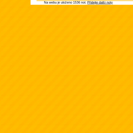
Na webu je uloženo 1536 not.
Přidejte další noty