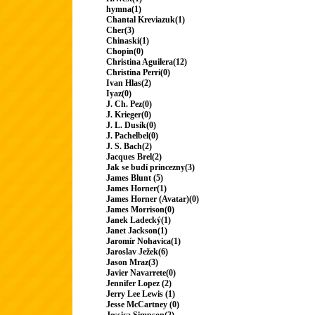
hymna(1)
Chantal Kreviazuk(1)
Cher(3)
Chinaski(1)
Chopin(0)
Christina Aguilera(12)
Christina Perri(0)
Ivan Hlas(2)
Iyaz(0)
J. Ch. Pez(0)
J. Krieger(0)
J. L. Dusík(0)
J. Pachelbel(0)
J. S. Bach(2)
Jacques Brel(2)
Jak se budí princezny(3)
James Blunt (5)
James Horner(1)
James Horner (Avatar)(0)
James Morrison(0)
Janek Ladecký(1)
Janet Jackson(1)
Jaromír Nohavica(1)
Jaroslav Ježek(6)
Jason Mraz(3)
Javier Navarrete(0)
Jennifer Lopez (2)
Jerry Lee Lewis (1)
Jesse McCartney (0)