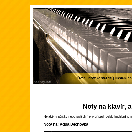
Úvod
|
Noty ke stažení
|
Hledám no
Noty na klavír, 
Nějaké ty
půjčky nebo pojištění
pro případ rozbití hudebního n
Noty na: Aqua Dechovka