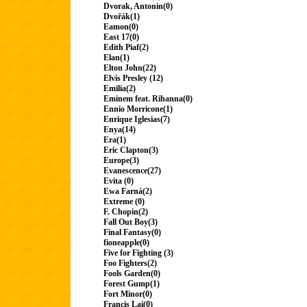
Dvorak, Antonin(0)
Dvořák(1)
Eamon(0)
East 17(0)
Edith Piaf(2)
Elan(1)
Elton John(22)
Elvis Presley (12)
Emilia(2)
Eminem feat. Rihanna(0)
Ennio Morricone(1)
Enrique Iglesias(7)
Enya(14)
Era(1)
Eric Clapton(3)
Europe(3)
Evanescence(27)
Evita (0)
Ewa Farná(2)
Extreme (0)
F. Chopin(2)
Fall Out Boy(3)
Final Fantasy(0)
fioneapple(0)
Five for Fighting (3)
Foo Fighters(2)
Fools Garden(0)
Forest Gump(1)
Fort Minor(0)
Francis Lai(0)