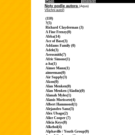
Píseň
Interpret
Noty podle autora
(Aqua)
Všichni autoři
(110)
?(5)
Richard Clayderman (3)
A Fine Frenzy(0)
Abba(14)
Ace of Base(3)
Addams Family (0)
Adele(3)
Aerosmith(7)
Afric Simone(1)
a-ha(1)
Aimee Mann(1)
aimeeman(0)
Air Supply(3)
Akon(0)
Alan Menken(0)
Alan Menken (Aladin)(0)
Alanah Myles(1)
Alanis Morissete(4)
Albert Hammond(1)
Alejandro Sanz(3)
Alex Ubago(2)
Alice Cooper (7)
Alicia Keys(8)
Alkehol(4)
Alphaville / Youth Group(0)