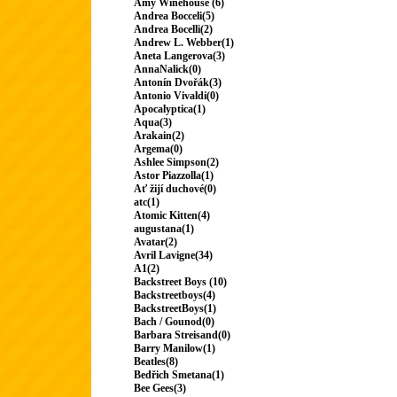
Amy Winehouse (6)
Andrea Bocceli(5)
Andrea Bocelli(2)
Andrew L. Webber(1)
Aneta Langerova(3)
AnnaNalick(0)
Antonín Dvořák(3)
Antonio Vivaldi(0)
Apocalyptica(1)
Aqua(3)
Arakain(2)
Argema(0)
Ashlee Simpson(2)
Astor Piazzolla(1)
Ať žijí duchové(0)
atc(1)
Atomic Kitten(4)
augustana(1)
Avatar(2)
Avril Lavigne(34)
A1(2)
Backstreet Boys (10)
Backstreetboys(4)
BackstreetBoys(1)
Bach / Gounod(0)
Barbara Streisand(0)
Barry Manilow(1)
Beatles(8)
Bedřich Smetana(1)
Bee Gees(3)