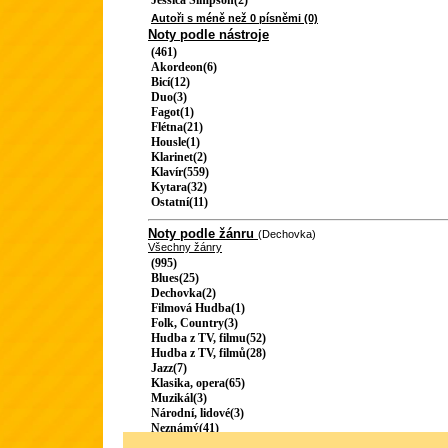
Jessica Simpson(2)
Autoři s méně než 0 písněmi (0)
Noty podle nástroje
(461)
Akordeon(6)
Bicí(12)
Duo(3)
Fagot(1)
Flétna(21)
Housle(1)
Klarinet(2)
Klavír(559)
Kytara(32)
Ostatní(11)
Noty podle žánru
(Dechovka)
Všechny žánry
(995)
Blues(25)
Dechovka(2)
Filmová Hudba(1)
Folk, Country(3)
Hudba z TV, filmu(52)
Hudba z TV, filmů(28)
Jazz(7)
Klasika, opera(65)
Muzikál(3)
Národní, lidové(3)
Neznámý(41)