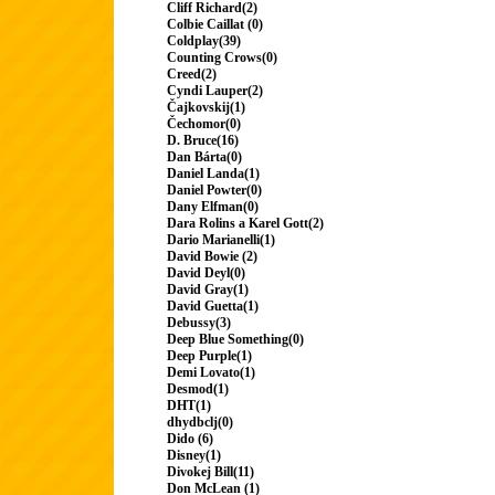
Cliff Richard(2)
Colbie Caillat (0)
Coldplay(39)
Counting Crows(0)
Creed(2)
Cyndi Lauper(2)
Čajkovskij(1)
Čechomor(0)
D. Bruce(16)
Dan Bárta(0)
Daniel Landa(1)
Daniel Powter(0)
Dany Elfman(0)
Dara Rolins a Karel Gott(2)
Dario Marianelli(1)
David Bowie (2)
David Deyl(0)
David Gray(1)
David Guetta(1)
Debussy(3)
Deep Blue Something(0)
Deep Purple(1)
Demi Lovato(1)
Desmod(1)
DHT(1)
dhydbclj(0)
Dido (6)
Disney(1)
Divokej Bill(11)
Don McLean (1)