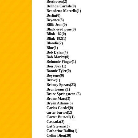
Beethoven(2)
Belinda Carlisle(0)
Benedetto Marcello(1)
Berlin(0)
Beyonce(8)
Billie Jean(0)
Black eyed peas(0)
Blink 182(0)
Blink-182(1)
Blondie(2)
Blue(1)
Bob Dylan(4)
Bob Marley(0)
Bohumir Finger(1)
Bon Jovi(11)
Bonnie Tyler(0)
Boyzone(0)
Brave(1)
Britney Spears(23)
Brontosauři(1)
Bruce Springsteen (3)
Bruno Mars(3)
Bryan Adams(5)
Carlos Gardel(0)
carter burwel(2)
Carter Burwell(1)
Cascada(2)
Cat Stevens(3)
Catharine Rollin(1)
Celine Dion(20)