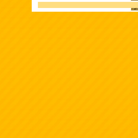
Terk
fra