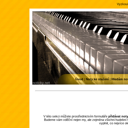
Vyzkouš
Úvod
|
Noty ke stažení
|
Hledám no
V této sekci můžete prostřednictvím formuláře
přidávat not
Budeme vám vděční nejen my, ale zejména všichni hudební f
vyplnit, co nejvíce 