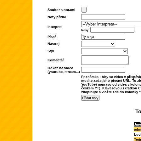
Soubor s notami
Noty přidal
Interpret
Nový:
Píseň
Nástroj
Styl
Komentář
Odkaz na video
(youtube, stream...)
Poznámka : Aby se video v příspěvk
musíte zadatjeho přesné URL. To zis
YouTube) napravo od videa v kolonc
českém YT). Klávesovou zkratkou Ct
zkopírujte a vložte zde do kolonky "
To
Jmé
adm
Luc
Teri