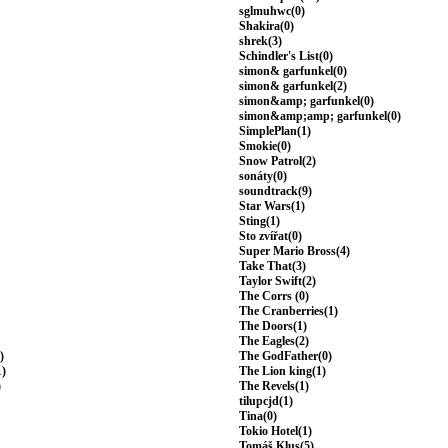
sglmuhwc(0)
Shakira(0)
shrek(3)
Schindler's List(0)
simon& garfunkel(0)
simon& garfunkel(2)
simon&amp; garfunkel(0)
simon&amp;amp; garfunkel(0)
SimplePlan(1)
Smokie(0)
Snow Patrol(2)
sonáty(0)
soundtrack(9)
Star Wars(1)
Sting(1)
Sto zvířat(0)
Super Mario Bross(4)
Take That(3)
Taylor Swift(2)
The Corrs (0)
The Cranberries(1)
The Doors(1)
The Eagles(2)
)
The GodFather(0)
1)
The Lion king(1)
)
The Revels(1)
tilupcjd(1)
Tina(0)
Tokio Hotel(1)
Tomáš Klus(5)