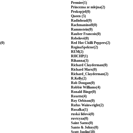
Premier(1)
Princezna ze mlejna(2)
Prokopjef(0)
Queen (5)
Radiohead(9)
Rachmaninoff(0)
Rammstein(0)
Rauber Francois(0)
Rebelové(0)
(0)
Red Hot Chilli Peppers(2)
ReginaSpektor(2)
REM(2)
RHCHP(1)
Rihanna(3)
Richard Clayderman(0)
Richard Marx(0)
Richard_Clayderman(2)
R.Kelly(2)
Rob Dougan(0)
Robbie Williams(4)
Ronald Binge(0)
Roxette(4)
Roy Orbison(0)
Rufus Wainwright(2)
Rusalka(1)
ruská lidová(0)
ruvtcyza(0)
Saint Saens(0)
Santo & Johny(0)
Scott Joplin(18)