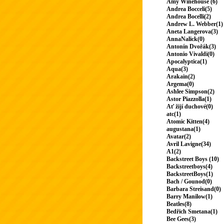
Amy Winehouse (6)
Andrea Bocceli(5)
Andrea Bocelli(2)
Andrew L. Webber(1)
Aneta Langerova(3)
AnnaNalick(0)
Antonín Dvořák(3)
Antonio Vivaldi(0)
Apocalyptica(1)
Aqua(3)
Arakain(2)
Argema(0)
Ashlee Simpson(2)
Astor Piazzolla(1)
Ať žijí duchové(0)
atc(1)
Atomic Kitten(4)
augustana(1)
Avatar(2)
Avril Lavigne(34)
A1(2)
Backstreet Boys (10)
Backstreetboys(4)
BackstreetBoys(1)
Bach / Gounod(0)
Barbara Streisand(0)
Barry Manilow(1)
Beatles(8)
Bedřich Smetana(1)
Bee Gees(3)