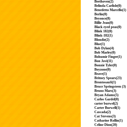
Beethoven(2)
Belinda Carlisle(0)
Benedetto Marcello(1)
Berlin(0)
Beyonce(8)
Billie Jean(0)
Black eyed peas(0)
Blink 182(0)
Blink-182(1)
Blondie(2)
Blue(1)
Bob Dylan(4)
Bob Marley(0)
Bohumir Finger(1)
Bon Jovi(11)
Bonnie Tyler(0)
Boyzone(0)
Brave(1)
Britney Spears(23)
Brontosauři(1)
Bruce Springsteen (3)
Bruno Mars(3)
Bryan Adams(5)
Carlos Gardel(0)
carter burwel(2)
Carter Burwell(1)
Cascada(2)
Cat Stevens(3)
Catharine Rollin(1)
Celine Dion(20)