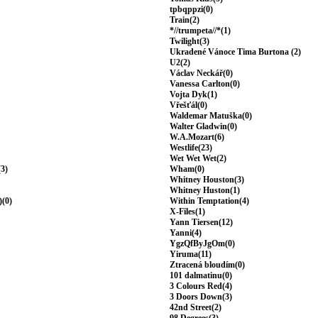
tpbqppzi(0)
Train(2)
*//trumpeta//*(1)
Twilight(3)
Ukradené Vánoce Tima Burtona (2)
U2(2)
Václav Neckář(0)
Vanessa Carlton(0)
Vojta Dyk(1)
Vřešťál(0)
Waldemar Matuška(0)
Walter Gladwin(0)
W.A.Mozart(6)
Westlife(23)
Wet Wet Wet(2)
(3)
Wham(0)
Whitney Houston(3)
Whitney Huston(1)
)(0)
Within Temptation(4)
X-Files(1)
Yann Tiersen(12)
Yanni(4)
YgzQfByJgOm(0)
Yiruma(11)
Ztracená bloudím(0)
101 dalmatinu(0)
3 Colours Red(4)
3 Doors Down(3)
42nd Street(2)