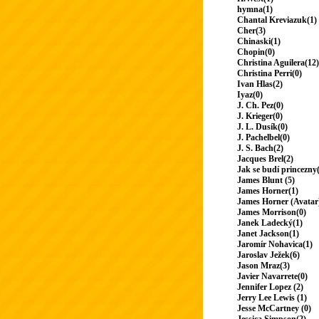
hymna(1)
Chantal Kreviazuk(1)
Cher(3)
Chinaski(1)
Chopin(0)
Christina Aguilera(12)
Christina Perri(0)
Ivan Hlas(2)
Iyaz(0)
J. Ch. Pez(0)
J. Krieger(0)
J. L. Dusík(0)
J. Pachelbel(0)
J. S. Bach(2)
Jacques Brel(2)
Jak se budí princezny
James Blunt (5)
James Horner(1)
James Horner (Avatar
James Morrison(0)
Janek Ladecký(1)
Janet Jackson(1)
Jaromír Nohavica(1)
Jaroslav Ježek(6)
Jason Mraz(3)
Javier Navarrete(0)
Jennifer Lopez (2)
Jerry Lee Lewis (1)
Jesse McCartney (0)