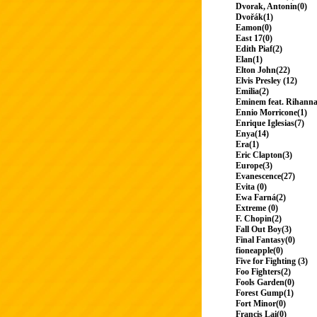
Dvorak, Antonin(0)
Dvořák(1)
Eamon(0)
East 17(0)
Edith Piaf(2)
Elan(1)
Elton John(22)
Elvis Presley (12)
Emilia(2)
Eminem feat. Rihanna
Ennio Morricone(1)
Enrique Iglesias(7)
Enya(14)
Era(1)
Eric Clapton(3)
Europe(3)
Evanescence(27)
Evita (0)
Ewa Farná(2)
Extreme (0)
F. Chopin(2)
Fall Out Boy(3)
Final Fantasy(0)
fioneapple(0)
Five for Fighting (3)
Foo Fighters(2)
Fools Garden(0)
Forest Gump(1)
Fort Minor(0)
Francis Lai(0)