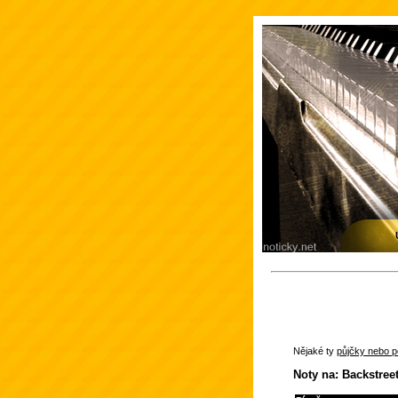
Nějaké ty
půjčky nebo po
Noty na: Backstree