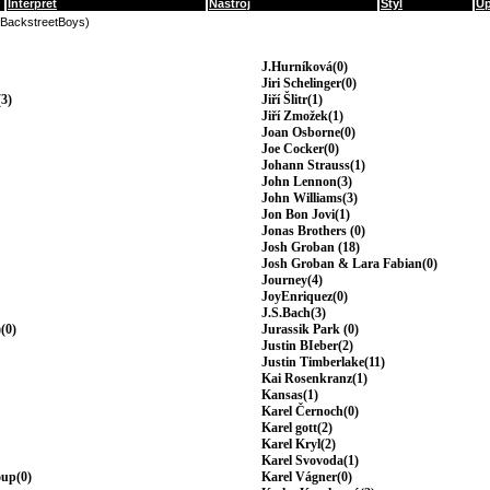
Interpret
Nástroj
Styl
Up
(BackstreetBoys)
J.Hurníková(0)
Jiri Schelinger(0)
3)
Jiří Šlitr(1)
Jiří Zmožek(1)
Joan Osborne(0)
Joe Cocker(0)
Johann Strauss(1)
John Lennon(3)
John Williams(3)
Jon Bon Jovi(1)
Jonas Brothers (0)
Josh Groban (18)
Josh Groban & Lara Fabian(0)
Journey(4)
JoyEnriquez(0)
J.S.Bach(3)
(0)
Jurassik Park (0)
Justin BIeber(2)
Justin Timberlake(11)
Kai Rosenkranz(1)
Kansas(1)
Karel Černoch(0)
Karel gott(2)
Karel Kryl(2)
Karel Svovoda(1)
oup(0)
Karel Vágner(0)