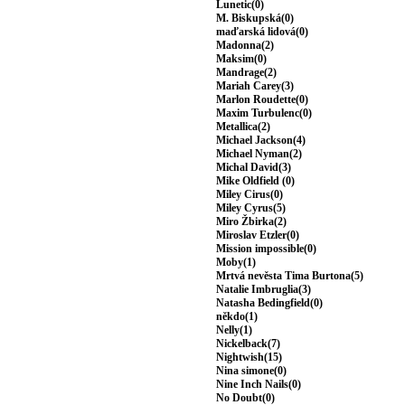
Lunetic(0)
M. Biskupská(0)
maďarská lidová(0)
Madonna(2)
Maksim(0)
Mandrage(2)
Mariah Carey(3)
Marlon Roudette(0)
Maxim Turbulenc(0)
Metallica(2)
Michael Jackson(4)
Michael Nyman(2)
Michal David(3)
Mike Oldfield (0)
Miley Cirus(0)
Miley Cyrus(5)
Miro Žbirka(2)
Miroslav Etzler(0)
Mission impossible(0)
Moby(1)
Mrtvá nevěsta Tima Burtona(5)
Natalie Imbruglia(3)
Natasha Bedingfield(0)
někdo(1)
Nelly(1)
Nickelback(7)
Nightwish(15)
Nina simone(0)
Nine Inch Nails(0)
No Doubt(0)