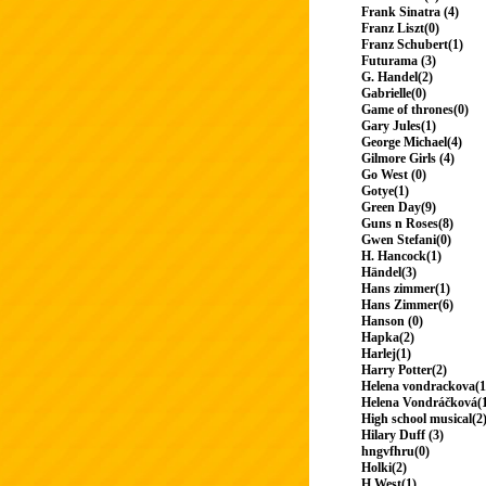
Frank Sinatra (4)
Franz Liszt(0)
Franz Schubert(1)
Futurama (3)
G. Handel(2)
Gabrielle(0)
Game of thrones(0)
Gary Jules(1)
George Michael(4)
Gilmore Girls (4)
Go West (0)
Gotye(1)
Green Day(9)
Guns n Roses(8)
Gwen Stefani(0)
H. Hancock(1)
Händel(3)
Hans zimmer(1)
Hans Zimmer(6)
Hanson (0)
Hapka(2)
Harlej(1)
Harry Potter(2)
Helena vondrackova(1
Helena Vondráčková(
High school musical(2
Hilary Duff (3)
hngvfhru(0)
Holki(2)
H.West(1)