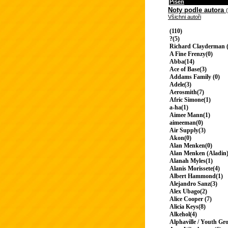
Píseň
Noty podle autora
Všichni autoři
(110)
?(5)
Richard Clayderman (
A Fine Frenzy(0)
Abba(14)
Ace of Base(3)
Addams Family (0)
Adele(3)
Aerosmith(7)
Afric Simone(1)
a-ha(1)
Aimee Mann(1)
aimeeman(0)
Air Supply(3)
Akon(0)
Alan Menken(0)
Alan Menken (Aladin)
Alanah Myles(1)
Alanis Morissete(4)
Albert Hammond(1)
Alejandro Sanz(3)
Alex Ubago(2)
Alice Cooper (7)
Alicia Keys(8)
Alkehol(4)
Alphaville / Youth Gr