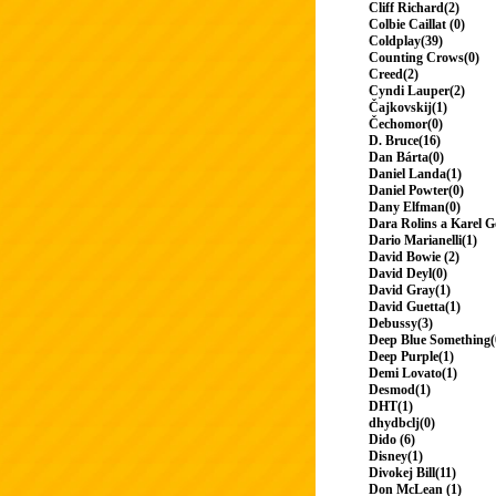
Cliff Richard(2)
Colbie Caillat (0)
Coldplay(39)
Counting Crows(0)
Creed(2)
Cyndi Lauper(2)
Čajkovskij(1)
Čechomor(0)
D. Bruce(16)
Dan Bárta(0)
Daniel Landa(1)
Daniel Powter(0)
Dany Elfman(0)
Dara Rolins a Karel G
Dario Marianelli(1)
David Bowie (2)
David Deyl(0)
David Gray(1)
David Guetta(1)
Debussy(3)
Deep Blue Something(
Deep Purple(1)
Demi Lovato(1)
Desmod(1)
DHT(1)
dhydbclj(0)
Dido (6)
Disney(1)
Divokej Bill(11)
Don McLean (1)