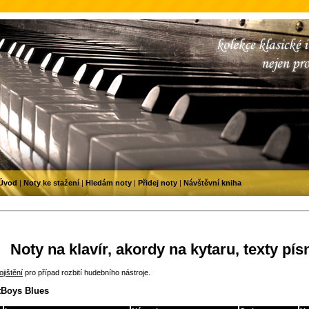
Úvod
|
Noty ke stažení
|
Hledám noty
|
Přidej noty
|
Návštěvní kniha
Noty na klavír, akordy na kytaru, texty pís
jištění
pro případ rozbití hudebního nástroje.
tBoys Blues