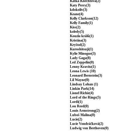
Katka Knechtová(2)
Katy Perry(3)
kdokoliv(3)
Keane(4)
Kelly Clarkson(12)
Kelly Family(1)
Kiss(2)
koledy(5)
Kouzla králů(1)
Kristína(3)
Kryštof(2)
Kuroshitsuji(1)
Kylie Minogue(3)
Lady Gaga(8)
Led Zeppelin(0)
Lenny Kravitz(1)
Leona Lewis (10)
Leonard Bernstein(3)
Lil Wayne(0)
Lindsay Lohan (1)
Linkin Park(14)
Lionel Richie(4)
Lord of the Rings(5)
Lordi(1)
Lou Reed(0)
Louis Armstrong(2)
Luboš Malina(0)
Lucie(2)
Lucie Vondráčková(2)
Ludwig von Beethoven(0)