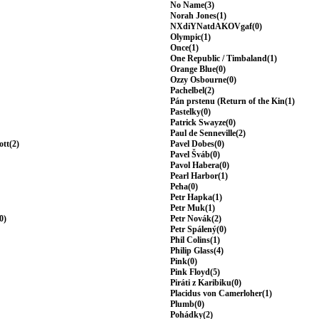
No Name(3)
Norah Jones(1)
NXdiYNatdAKOVgaf(0)
Olympic(1)
Once(1)
One Republic / Timbaland(1)
Orange Blue(0)
Ozzy Osbourne(0)
Pachelbel(2)
Pán prstenu (Return of the Kin(1)
Pastelky(0)
Patrick Swayze(0)
Paul de Senneville(2)
ott(2)
Pavel Dobes(0)
Pavel Šváb(0)
Pavol Habera(0)
Pearl Harbor(1)
Peha(0)
Petr Hapka(1)
Petr Muk(1)
0)
Petr Novák(2)
Petr Spálený(0)
Phil Colins(1)
Philip Glass(4)
Pink(0)
Pink Floyd(5)
Piráti z Karibiku(0)
Placidus von Camerloher(1)
Plumb(0)
Pohádky(2)