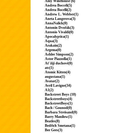
Amy Winehouse (6)
Andrea Bocceli(5)
Andrea Bocelli(2)
Andrew L. Webber(1)
Aneta Langerova(3)
AnnaNalick(0)
Antonín Dvořák(3)
Antonio Vivaldi(0)
Apocalyptica(1)
Aqua(3)
Arakain(2)
Argema(0)
Ashlee Simpson(2)
Astor Piazzolla(1)
Ať žijí duchové(0)
atc(1)
Atomic Kitten(4)
augustana(1)
Avatar(2)
Avril Lavigne(34)
A1(2)
Backstreet Boys (10)
Backstreetboys(4)
BackstreetBoys(1)
Bach / Gounod(0)
Barbara Streisand(0)
Barry Manilow(1)
Beatles(8)
Bedřich Smetana(1)
Bee Gees(3)