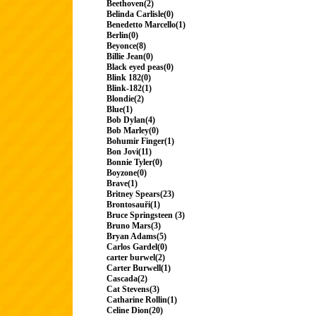
Beethoven(2)
Belinda Carlisle(0)
Benedetto Marcello(1)
Berlin(0)
Beyonce(8)
Billie Jean(0)
Black eyed peas(0)
Blink 182(0)
Blink-182(1)
Blondie(2)
Blue(1)
Bob Dylan(4)
Bob Marley(0)
Bohumir Finger(1)
Bon Jovi(11)
Bonnie Tyler(0)
Boyzone(0)
Brave(1)
Britney Spears(23)
Brontosauři(1)
Bruce Springsteen (3)
Bruno Mars(3)
Bryan Adams(5)
Carlos Gardel(0)
carter burwel(2)
Carter Burwell(1)
Cascada(2)
Cat Stevens(3)
Catharine Rollin(1)
Celine Dion(20)