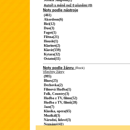
Jessica Simpson(2)
Autoři s méně než 0 písněmi (0)
Noty podle nástroje
(461)
Akordeon(6)
Bicí(12)
Duo(3)
Fagot(1)
Flétna(21)
Housle(1)
Klarinet(2)
Klavír(559)
Kytara(32)
Ostatní(11)
Noty podle žánru
(Rock)
Všechny žánry
(995)
Blues(25)
Dechovka(2)
Filmová Hudba(1)
Folk, Country(3)
Hudba z TV, filmu(52)
Hudba z TV, filmů(28)
Jazz(7)
Klasika, opera(65)
Muzikál(3)
Národní, lidové(3)
Neznámý(41)