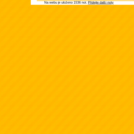
Na webu je uloženo 1536 not.
Přidejte další noty