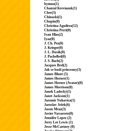
hymna(1)
Chantal Kreviazuk(1)
Cher(3)
Chinaski(1)
Chopin(0)
Christina Aguilera(12)
Christina Perri(0)
Ivan Hlas(2)
Iyaz(0)
J. Ch. Pez(0)
J. Krieger(0)
J. L. Dusík(0)
J. Pachelbel(0)
J. S. Bach(2)
Jacques Brel(2)
Jak se budí princezny(3)
James Blunt (5)
James Horner(1)
James Horner (Avatar)(0)
James Morrison(0)
Janek Ladecký(1)
Janet Jackson(1)
Jaromír Nohavica(1)
Jaroslav Ježek(6)
Jason Mraz(3)
Javier Navarrete(0)
Jennifer Lopez (2)
Jerry Lee Lewis (1)
Jesse McCartney (0)