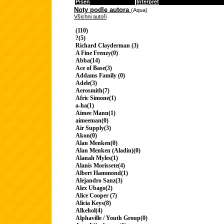
Píseň
Interpret
Noty podle autora
(Aqua)
Všichni autoři
(110)
?(5)
Richard Clayderman (3)
A Fine Frenzy(0)
Abba(14)
Ace of Base(3)
Addams Family (0)
Adele(3)
Aerosmith(7)
Afric Simone(1)
a-ha(1)
Aimee Mann(1)
aimeeman(0)
Air Supply(3)
Akon(0)
Alan Menken(0)
Alan Menken (Aladin)(0)
Alanah Myles(1)
Alanis Morissete(4)
Albert Hammond(1)
Alejandro Sanz(3)
Alex Ubago(2)
Alice Cooper (7)
Alicia Keys(8)
Alkehol(4)
Alphaville / Youth Group(0)