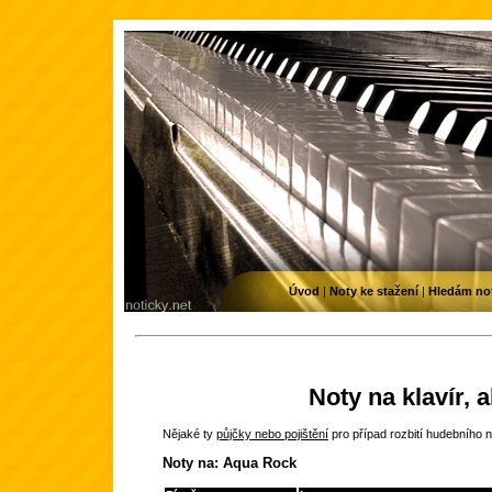
Úvod
|
Noty ke stažení
|
Hledám no
Noty na klavír, 
Nějaké ty
půjčky nebo pojištění
pro případ rozbití hudebního n
Noty na: Aqua Rock