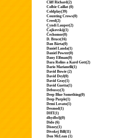
Cliff Richard(2)
Colbie Caillat (0)
Coldplay(39)
Counting Crows(0)
Creed(2)
Cyndi Lauper(2)
Čajkovskij(1)
Čechomor(0)
D. Bruce(16)
Dan Bárta(0)
Daniel Landa(1)
Daniel Powter(0)
Dany Elfman(0)
Dara Rolins a Karel Gott(2)
Dario Marianelli(1)
David Bowie (2)
David Deyl(0)
David Gray(1)
David Guetta(1)
Debussy(3)
Deep Blue Something(0)
Deep Purple(1)
Demi Lovato(1)
Desmod(1)
DHT(1)
dhydbclj(0)
Dido (6)
Disney(1)
Divokej Bill(11)
Don McLean (1)