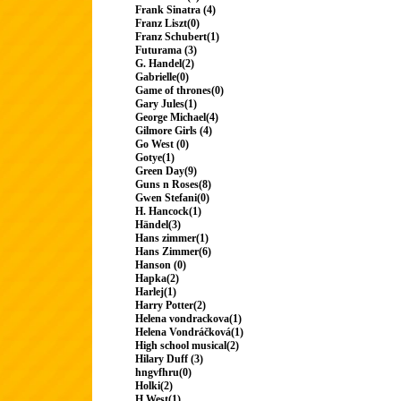
Frank Sinatra (4)
Franz Liszt(0)
Franz Schubert(1)
Futurama (3)
G. Handel(2)
Gabrielle(0)
Game of thrones(0)
Gary Jules(1)
George Michael(4)
Gilmore Girls (4)
Go West (0)
Gotye(1)
Green Day(9)
Guns n Roses(8)
Gwen Stefani(0)
H. Hancock(1)
Händel(3)
Hans zimmer(1)
Hans Zimmer(6)
Hanson (0)
Hapka(2)
Harlej(1)
Harry Potter(2)
Helena vondrackova(1)
Helena Vondráčková(1)
High school musical(2)
Hilary Duff (3)
hngvfhru(0)
Holki(2)
H.West(1)