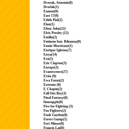
Dvorak, Antonin(0)
Dvořák(1)
Eamon(0)
East 17(0)
Edith Piaf(2)
Elan(1)
Elton John(22)
Elvis Presley (12)
Emilia(2)
Eminem feat. Rihanna(0)
Ennio Morricone(1)
Enrique Iglesias(7)
Enya(14)
Era(1)
Eric Clapton(3)
Europe(3)
Evanescence(27)
Evita (0)
Ewa Farná(2)
Extreme (0)
F. Chopin(2)
Fall Out Boy(3)
Final Fantasy(0)
fioneapple(0)
Five for Fighting (3)
Foo Fighters(2)
Fools Garden(0)
Forest Gump(1)
Fort Minor(0)
Francis Lai(0)