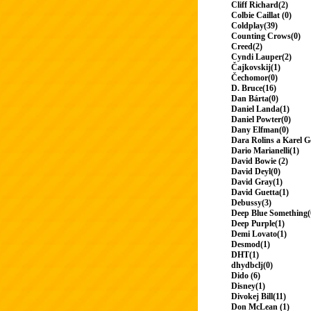
Cliff Richard(2)
Colbie Caillat (0)
Coldplay(39)
Counting Crows(0)
Creed(2)
Cyndi Lauper(2)
Čajkovskij(1)
Čechomor(0)
D. Bruce(16)
Dan Bárta(0)
Daniel Landa(1)
Daniel Powter(0)
Dany Elfman(0)
Dara Rolins a Karel G
Dario Marianelli(1)
David Bowie (2)
David Deyl(0)
David Gray(1)
David Guetta(1)
Debussy(3)
Deep Blue Something(
Deep Purple(1)
Demi Lovato(1)
Desmod(1)
DHT(1)
dhydbclj(0)
Dido (6)
Disney(1)
Divokej Bill(11)
Don McLean (1)