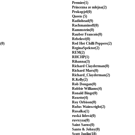
Premier(1)
Princezna ze mlejna(2)
Prokopjef(0)
Queen (5)
Radiohead(9)
Rachmaninoff(0)
Rammstein(0)
Rauber Francois(0)
Rebelové(0)
(0)
Red Hot Chilli Peppers(2)
ReginaSpektor(2)
REM(2)
RHCHP(1)
Rihanna(3)
Richard Clayderman(0)
Richard Marx(0)
Richard_Clayderman(2)
R.Kelly(2)
Rob Dougan(0)
Robbie Williams(4)
Ronald Binge(0)
Roxette(4)
Roy Orbison(0)
Rufus Wainwright(2)
Rusalka(1)
ruská lidová(0)
ruvtcyza(0)
Saint Saens(0)
Santo & Johny(0)
Scott Joplin(18)