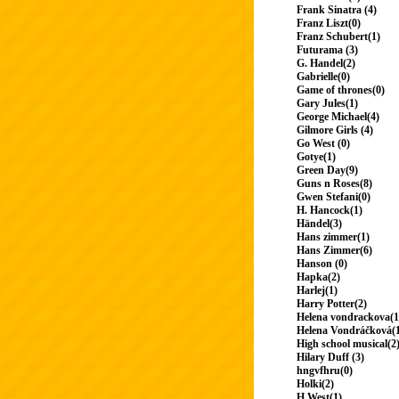
Frank Sinatra (4)
Franz Liszt(0)
Franz Schubert(1)
Futurama (3)
G. Handel(2)
Gabrielle(0)
Game of thrones(0)
Gary Jules(1)
George Michael(4)
Gilmore Girls (4)
Go West (0)
Gotye(1)
Green Day(9)
Guns n Roses(8)
Gwen Stefani(0)
H. Hancock(1)
Händel(3)
Hans zimmer(1)
Hans Zimmer(6)
Hanson (0)
Hapka(2)
Harlej(1)
Harry Potter(2)
Helena vondrackova(1
Helena Vondráčková(
High school musical(2
Hilary Duff (3)
hngvfhru(0)
Holki(2)
H.West(1)