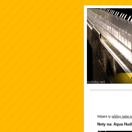
Nějaké ty
půjčky nebo po
Noty na: Aqua Hudb