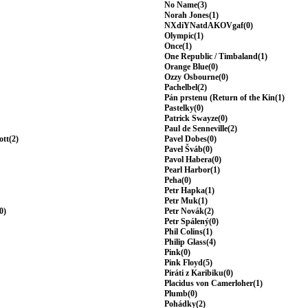
No Name(3)
Norah Jones(1)
NXdiYNatdAKOVgaf(0)
Olympic(1)
Once(1)
One Republic / Timbaland(1)
Orange Blue(0)
Ozzy Osbourne(0)
Pachelbel(2)
Pán prstenu (Return of the Kin(1)
Pastelky(0)
Patrick Swayze(0)
Paul de Senneville(2)
ott(2)
Pavel Dobes(0)
Pavel Šváb(0)
Pavol Habera(0)
Pearl Harbor(1)
Peha(0)
Petr Hapka(1)
Petr Muk(1)
0)
Petr Novák(2)
Petr Spálený(0)
Phil Colins(1)
Philip Glass(4)
Pink(0)
Pink Floyd(5)
Piráti z Karibiku(0)
Placidus von Camerloher(1)
Plumb(0)
Pohádky(2)