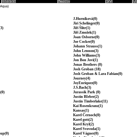
Interpret
Nástroj
Styl
Up
(Aqua)
J.Hurníková(0)
Jiri Schelinger(0)
3)
Jiří Šlitr(1)
Jiří Zmožek(1)
Joan Osborne(0)
Joe Cocker(0)
Johann Strauss(1)
John Lennon(3)
John Williams(3)
Jon Bon Jovi(1)
Jonas Brothers (0)
Josh Groban (18)
Josh Groban & Lara Fabian(0)
Journey(4)
JoyEnriquez(0)
J.S.Bach(3)
(0)
Jurassik Park (0)
Justin BIeber(2)
Justin Timberlake(11)
Kai Rosenkranz(1)
Kansas(1)
Karel Černoch(0)
Karel gott(2)
Karel Kryl(2)
Karel Svovoda(1)
oup(0)
Karel Vágner(0)