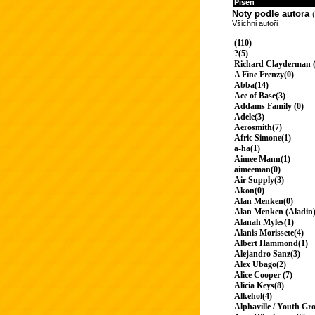
Píseň
Noty podle autora
Všichni autoři
(110)
?(5)
Richard Clayderman (
A Fine Frenzy(0)
Abba(14)
Ace of Base(3)
Addams Family (0)
Adele(3)
Aerosmith(7)
Afric Simone(1)
a-ha(1)
Aimee Mann(1)
aimeeman(0)
Air Supply(3)
Akon(0)
Alan Menken(0)
Alan Menken (Aladin)
Alanah Myles(1)
Alanis Morissete(4)
Albert Hammond(1)
Alejandro Sanz(3)
Alex Ubago(2)
Alice Cooper (7)
Alicia Keys(8)
Alkehol(4)
Alphaville / Youth Gr