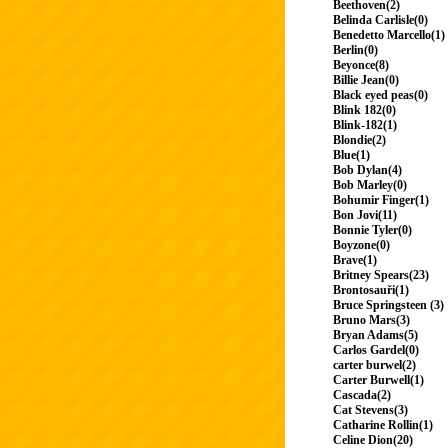
Beethoven(2)
Belinda Carlisle(0)
Benedetto Marcello(1)
Berlin(0)
Beyonce(8)
Billie Jean(0)
Black eyed peas(0)
Blink 182(0)
Blink-182(1)
Blondie(2)
Blue(1)
Bob Dylan(4)
Bob Marley(0)
Bohumir Finger(1)
Bon Jovi(11)
Bonnie Tyler(0)
Boyzone(0)
Brave(1)
Britney Spears(23)
Brontosauři(1)
Bruce Springsteen (3)
Bruno Mars(3)
Bryan Adams(5)
Carlos Gardel(0)
carter burwel(2)
Carter Burwell(1)
Cascada(2)
Cat Stevens(3)
Catharine Rollin(1)
Celine Dion(20)