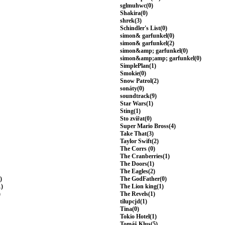
sglmuhwc(0)
Shakira(0)
shrek(3)
Schindler's List(0)
simon& garfunkel(0)
simon& garfunkel(2)
simon&amp; garfunkel(0)
simon&amp;amp; garfunkel(0)
SimplePlan(1)
Smokie(0)
Snow Patrol(2)
sonáty(0)
soundtrack(9)
Star Wars(1)
Sting(1)
Sto zvířat(0)
Super Mario Bross(4)
Take That(3)
Taylor Swift(2)
The Corrs (0)
The Cranberries(1)
The Doors(1)
The Eagles(2)
)
The GodFather(0)
1)
The Lion king(1)
)
The Revels(1)
tilupcjd(1)
Tina(0)
Tokio Hotel(1)
Tomáš Klus(5)