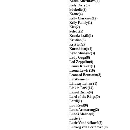
Katka Knechtová(2)
Katy Perry(3)
kdokoliv(3)
Keane(4)
Kelly Clarkson(12)
Kelly Family(1)
Kiss(2)
koledy(5)
Kouzla králů(1)
Kristína(3)
Kryštof(2)
Kuroshitsuji(1)
Kylie Minogue(3)
Lady Gaga(8)
Led Zeppelin(0)
Lenny Kravitz(1)
Leona Lewis (10)
Leonard Bernstein(3)
Lil Wayne(0)
Lindsay Lohan (1)
Linkin Park(14)
Lionel Richie(4)
Lord of the Rings(5)
Lordi(1)
Lou Reed(0)
Louis Armstrong(2)
Luboš Malina(0)
Lucie(2)
Lucie Vondráčková(2)
Ludwig von Beethoven(0)