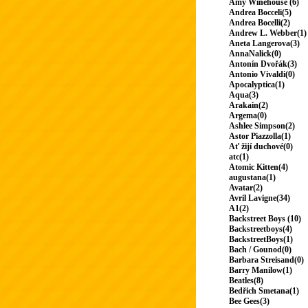
Amy Winehouse (6)
Andrea Bocceli(5)
Andrea Bocelli(2)
Andrew L. Webber(1)
Aneta Langerova(3)
AnnaNalick(0)
Antonín Dvořák(3)
Antonio Vivaldi(0)
Apocalyptica(1)
Aqua(3)
Arakain(2)
Argema(0)
Ashlee Simpson(2)
Astor Piazzolla(1)
Ať žijí duchové(0)
atc(1)
Atomic Kitten(4)
augustana(1)
Avatar(2)
Avril Lavigne(34)
A1(2)
Backstreet Boys (10)
Backstreetboys(4)
BackstreetBoys(1)
Bach / Gounod(0)
Barbara Streisand(0)
Barry Manilow(1)
Beatles(8)
Bedřich Smetana(1)
Bee Gees(3)