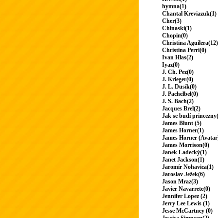
hymna(1)
Chantal Kreviazuk(1)
Cher(3)
Chinaski(1)
Chopin(0)
Christina Aguilera(12)
Christina Perri(0)
Ivan Hlas(2)
Iyaz(0)
J. Ch. Pez(0)
J. Krieger(0)
J. L. Dusík(0)
J. Pachelbel(0)
J. S. Bach(2)
Jacques Brel(2)
Jak se budí princezny
James Blunt (5)
James Horner(1)
James Horner (Avatar
James Morrison(0)
Janek Ladecký(1)
Janet Jackson(1)
Jaromír Nohavica(1)
Jaroslav Ježek(6)
Jason Mraz(3)
Javier Navarrete(0)
Jennifer Lopez (2)
Jerry Lee Lewis (1)
Jesse McCartney (0)