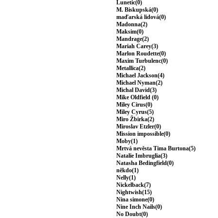
Lunetic(0)
M. Biskupská(0)
maďarská lidová(0)
Madonna(2)
Maksim(0)
Mandrage(2)
Mariah Carey(3)
Marlon Roudette(0)
Maxim Turbulenc(0)
Metallica(2)
Michael Jackson(4)
Michael Nyman(2)
Michal David(3)
Mike Oldfield (0)
Miley Cirus(0)
Miley Cyrus(5)
Miro Žbirka(2)
Miroslav Etzler(0)
Mission impossible(0)
Moby(1)
Mrtvá nevěsta Tima Burtona(5)
Natalie Imbruglia(3)
Natasha Bedingfield(0)
někdo(1)
Nelly(1)
Nickelback(7)
Nightwish(15)
Nina simone(0)
Nine Inch Nails(0)
No Doubt(0)