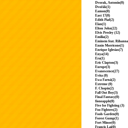
Dvorak, Antonin(0)
Dvořák(1)
Eamon(0)
East 17(0)
Edith Piaf(2)
Elan(1)
Elton John(22)
Elvis Presley (12)
Emilia(2)
Eminem feat. Rihanna
Ennio Morricone(1)
Enrique Iglesias(7)
Enya(14)
Era(1)
Eric Clapton(3)
Europe(3)
Evanescence(27)
Evita (0)
Ewa Farná(2)
Extreme (0)
F. Chopin(2)
Fall Out Boy(3)
Final Fantasy(0)
fioneapple(0)
Five for Fighting (3)
Foo Fighters(2)
Fools Garden(0)
Forest Gump(1)
Fort Minor(0)
Francis Lai(0)