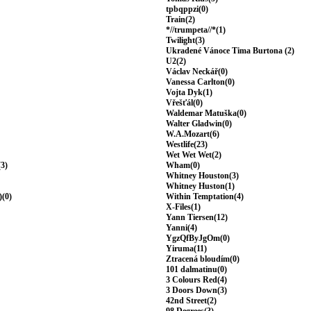
tpbqppzi(0)
Train(2)
*//trumpeta//*(1)
Twilight(3)
Ukradené Vánoce Tima Burtona (2)
U2(2)
Václav Neckář(0)
Vanessa Carlton(0)
Vojta Dyk(1)
Vřešťál(0)
Waldemar Matuška(0)
Walter Gladwin(0)
W.A.Mozart(6)
Westlife(23)
Wet Wet Wet(2)
(3)
Wham(0)
Whitney Houston(3)
Whitney Huston(1)
)(0)
Within Temptation(4)
X-Files(1)
Yann Tiersen(12)
Yanni(4)
YgzQfByJgOm(0)
Yiruma(11)
Ztracená bloudím(0)
101 dalmatinu(0)
3 Colours Red(4)
3 Doors Down(3)
42nd Street(2)