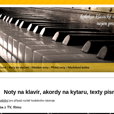
Úvod
|
Noty ke stažení
|
Hledám noty
|
Přidej noty
|
Návštěvní kniha
Noty na klavír, akordy na kytaru, texty pís
jištění
pro případ rozbití hudebního nástroje.
a z TV, filmu