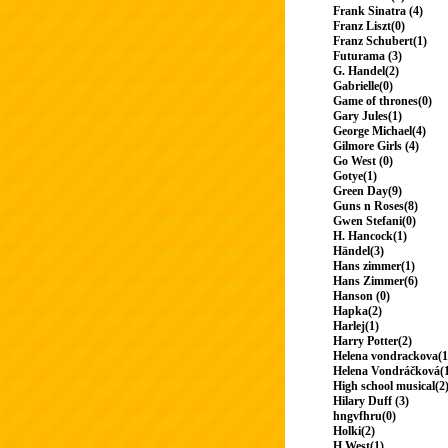
Frank Sinatra (4)
Franz Liszt(0)
Franz Schubert(1)
Futurama (3)
G. Handel(2)
Gabrielle(0)
Game of thrones(0)
Gary Jules(1)
George Michael(4)
Gilmore Girls (4)
Go West (0)
Gotye(1)
Green Day(9)
Guns n Roses(8)
Gwen Stefani(0)
H. Hancock(1)
Händel(3)
Hans zimmer(1)
Hans Zimmer(6)
Hanson (0)
Hapka(2)
Harlej(1)
Harry Potter(2)
Helena vondrackova(1
Helena Vondráčková(
High school musical(2
Hilary Duff (3)
hngvfhru(0)
Holki(2)
H.West(1)