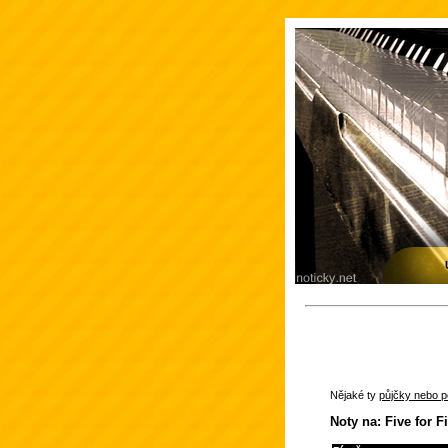
Nějaké ty
půjčky nebo po
Noty na: Five for F