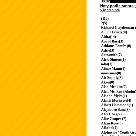
Píseň
Noty podle autora
Všichni autoři
(110)
?(5)
Richard Clayderman (
A Fine Frenzy(0)
Abba(14)
Ace of Base(3)
Addams Family (0)
Adele(3)
Aerosmith(7)
Afric Simone(1)
a-ha(1)
Aimee Mann(1)
aimeeman(0)
Air Supply(3)
Akon(0)
Alan Menken(0)
Alan Menken (Aladin)
Alanah Myles(1)
Alanis Morissete(4)
Albert Hammond(1)
Alejandro Sanz(3)
Alex Ubago(2)
Alice Cooper (7)
Alicia Keys(8)
Alkehol(4)
Alphaville / Youth Gr