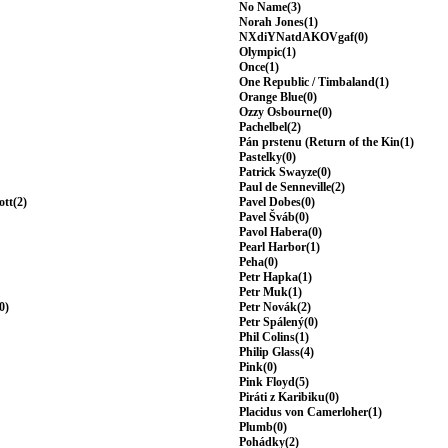
No Name(3)
Norah Jones(1)
NXdiYNatdAKOVgaf(0)
Olympic(1)
Once(1)
One Republic / Timbaland(1)
Orange Blue(0)
Ozzy Osbourne(0)
Pachelbel(2)
Pán prstenu (Return of the Kin(1)
Pastelky(0)
Patrick Swayze(0)
Paul de Senneville(2)
ott(2)
Pavel Dobes(0)
Pavel Šváb(0)
Pavol Habera(0)
Pearl Harbor(1)
Peha(0)
Petr Hapka(1)
Petr Muk(1)
0)
Petr Novák(2)
Petr Spálený(0)
Phil Colins(1)
Philip Glass(4)
Pink(0)
Pink Floyd(5)
Piráti z Karibiku(0)
Placidus von Camerloher(1)
Plumb(0)
Pohádky(2)