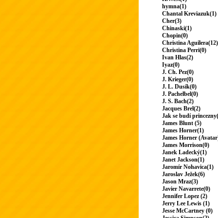
hymna(1)
Chantal Kreviazuk(1)
Cher(3)
Chinaski(1)
Chopin(0)
Christina Aguilera(12)
Christina Perri(0)
Ivan Hlas(2)
Iyaz(0)
J. Ch. Pez(0)
J. Krieger(0)
J. L. Dusík(0)
J. Pachelbel(0)
J. S. Bach(2)
Jacques Brel(2)
Jak se budí princezny
James Blunt (5)
James Horner(1)
James Horner (Avatar
James Morrison(0)
Janek Ladecký(1)
Janet Jackson(1)
Jaromír Nohavica(1)
Jaroslav Ježek(6)
Jason Mraz(3)
Javier Navarrete(0)
Jennifer Lopez (2)
Jerry Lee Lewis (1)
Jesse McCartney (0)