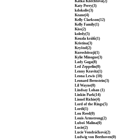
Katka Knechtová(2)
Katy Perry(3)
kdokoliv(3)
Keane(4)
Kelly Clarkson(12)
Kelly Family(1)
Kiss(2)
koledy(5)
Kouzla králů(1)
Kristína(3)
Kryštof(2)
Kuroshitsuji(1)
Kylie Minogue(3)
Lady Gaga(8)
Led Zeppelin(0)
Lenny Kravitz(1)
Leona Lewis (10)
Leonard Bernstein(3)
Lil Wayne(0)
Lindsay Lohan (1)
Linkin Park(14)
Lionel Richie(4)
Lord of the Rings(5)
Lordi(1)
Lou Reed(0)
Louis Armstrong(2)
Luboš Malina(0)
Lucie(2)
Lucie Vondráčková(2)
Ludwig von Beethoven(0)