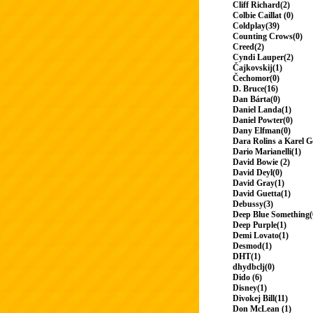
Cliff Richard(2)
Colbie Caillat (0)
Coldplay(39)
Counting Crows(0)
Creed(2)
Cyndi Lauper(2)
Čajkovskij(1)
Čechomor(0)
D. Bruce(16)
Dan Bárta(0)
Daniel Landa(1)
Daniel Powter(0)
Dany Elfman(0)
Dara Rolins a Karel G
Dario Marianelli(1)
David Bowie (2)
David Deyl(0)
David Gray(1)
David Guetta(1)
Debussy(3)
Deep Blue Something(
Deep Purple(1)
Demi Lovato(1)
Desmod(1)
DHT(1)
dhydbclj(0)
Dido (6)
Disney(1)
Divokej Bill(11)
Don McLean (1)