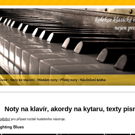
Úvod
|
Noty ke stažení
|
Hledám noty
|
Přidej noty
|
Návštěvní kniha
Noty na klavír, akordy na kytaru, texty pís
jištění
pro případ rozbití hudebního nástroje.
ighting Blues