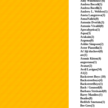
Amy Winehouse (6)
Andrea Bocceli(5)
Andrea Bocelli(2)
Andrew L. Webber(1)
Aneta Langerova(3)
AnnaNalick(0)
Antonín Dvořák(3)
Antonio Vivaldi(0)
Apocalyptica(1)
Aqua(3)
Arakain(2)
Argema(0)
Ashlee Simpson(2)
Astor Piazzolla(1)
Ať žijí duchové(0)
atc(1)
Atomic Kitten(4)
augustana(1)
Avatar(2)
Avril Lavigne(34)
A1(2)
Backstreet Boys (10)
Backstreetboys(4)
BackstreetBoys(1)
Bach / Gounod(0)
Barbara Streisand(0)
Barry Manilow(1)
Beatles(8)
Bedřich Smetana(1)
Bee Gees(3)