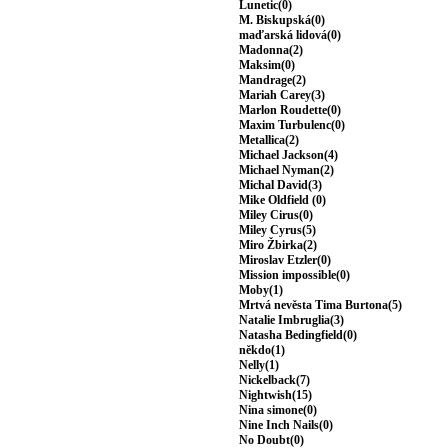
Lunetic(0)
M. Biskupská(0)
maďarská lidová(0)
Madonna(2)
Maksim(0)
Mandrage(2)
Mariah Carey(3)
Marlon Roudette(0)
Maxim Turbulenc(0)
Metallica(2)
Michael Jackson(4)
Michael Nyman(2)
Michal David(3)
Mike Oldfield (0)
Miley Cirus(0)
Miley Cyrus(5)
Miro Žbirka(2)
Miroslav Etzler(0)
Mission impossible(0)
Moby(1)
Mrtvá nevěsta Tima Burtona(5)
Natalie Imbruglia(3)
Natasha Bedingfield(0)
někdo(1)
Nelly(1)
Nickelback(7)
Nightwish(15)
Nina simone(0)
Nine Inch Nails(0)
No Doubt(0)