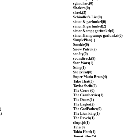
sglmuhwc(0)
Shakira(0)
shrek(3)
Schindler's List(0)
simon& garfunkel(0)
simon& garfunkel(2)
simon&amp; garfunkel(0)
simon&amp;amp; garfunkel(0)
SimplePlan(1)
Smokie(0)
Snow Patrol(2)
sonáty(0)
soundtrack(9)
Star Wars(1)
Sting(1)
Sto zvířat(0)
Super Mario Bross(4)
Take That(3)
Taylor Swift(2)
The Corrs (0)
The Cranberries(1)
The Doors(1)
The Eagles(2)
)
The GodFather(0)
1)
The Lion king(1)
)
The Revels(1)
tilupcjd(1)
Tina(0)
Tokio Hotel(1)
Tomáš Klus(5)