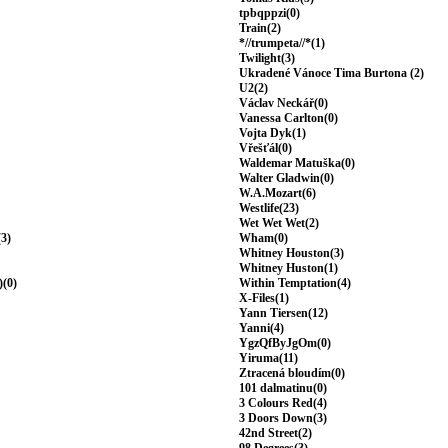
tpbqppzi(0)
Train(2)
*//trumpeta//*(1)
Twilight(3)
Ukradené Vánoce Tima Burtona (2)
U2(2)
Václav Neckář(0)
Vanessa Carlton(0)
Vojta Dyk(1)
Vřešťál(0)
Waldemar Matuška(0)
Walter Gladwin(0)
W.A.Mozart(6)
Westlife(23)
Wet Wet Wet(2)
(3)
Wham(0)
Whitney Houston(3)
Whitney Huston(1)
)(0)
Within Temptation(4)
X-Files(1)
Yann Tiersen(12)
Yanni(4)
YgzQfByJgOm(0)
Yiruma(11)
Ztracená bloudím(0)
101 dalmatinu(0)
3 Colours Red(4)
3 Doors Down(3)
42nd Street(2)