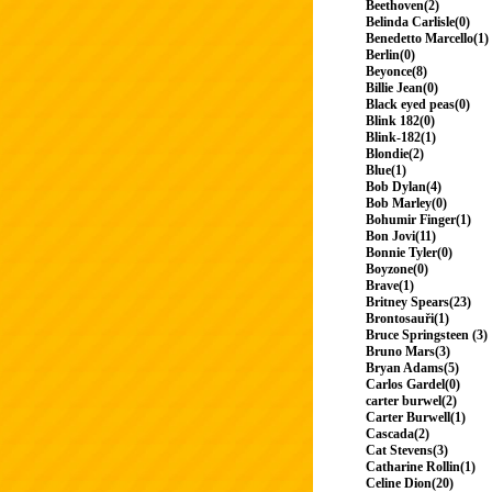
Beethoven(2)
Belinda Carlisle(0)
Benedetto Marcello(1)
Berlin(0)
Beyonce(8)
Billie Jean(0)
Black eyed peas(0)
Blink 182(0)
Blink-182(1)
Blondie(2)
Blue(1)
Bob Dylan(4)
Bob Marley(0)
Bohumir Finger(1)
Bon Jovi(11)
Bonnie Tyler(0)
Boyzone(0)
Brave(1)
Britney Spears(23)
Brontosauři(1)
Bruce Springsteen (3)
Bruno Mars(3)
Bryan Adams(5)
Carlos Gardel(0)
carter burwel(2)
Carter Burwell(1)
Cascada(2)
Cat Stevens(3)
Catharine Rollin(1)
Celine Dion(20)