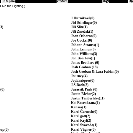
Interpret
Nástroj
Styl
Up
(Five for Fighting )
J.Hurníková(0)
Jiri Schelinger(0)
3)
Jiří Šlitr(1)
Jiří Zmožek(1)
Joan Osborne(0)
Joe Cocker(0)
Johann Strauss(1)
John Lennon(3)
John Williams(3)
Jon Bon Jovi(1)
Jonas Brothers (0)
Josh Groban (18)
Josh Groban & Lara Fabian(0)
Journey(4)
JoyEnriquez(0)
J.S.Bach(3)
(0)
Jurassik Park (0)
Justin BIeber(2)
Justin Timberlake(11)
Kai Rosenkranz(1)
Kansas(1)
Karel Černoch(0)
Karel gott(2)
Karel Kryl(2)
Karel Svovoda(1)
oup(0)
Karel Vágner(0)