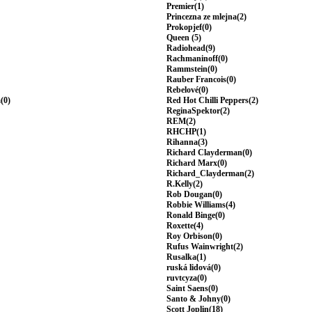
Premier(1)
Princezna ze mlejna(2)
Prokopjef(0)
Queen (5)
Radiohead(9)
Rachmaninoff(0)
Rammstein(0)
Rauber Francois(0)
Rebelové(0)
(0)
Red Hot Chilli Peppers(2)
ReginaSpektor(2)
REM(2)
RHCHP(1)
Rihanna(3)
Richard Clayderman(0)
Richard Marx(0)
Richard_Clayderman(2)
R.Kelly(2)
Rob Dougan(0)
Robbie Williams(4)
Ronald Binge(0)
Roxette(4)
Roy Orbison(0)
Rufus Wainwright(2)
Rusalka(1)
ruská lidová(0)
ruvtcyza(0)
Saint Saens(0)
Santo & Johny(0)
Scott Joplin(18)