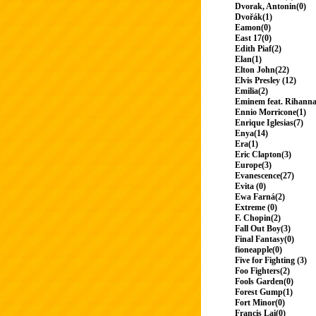
Dvorak, Antonin(0)
Dvořák(1)
Eamon(0)
East 17(0)
Edith Piaf(2)
Elan(1)
Elton John(22)
Elvis Presley (12)
Emilia(2)
Eminem feat. Rihanna
Ennio Morricone(1)
Enrique Iglesias(7)
Enya(14)
Era(1)
Eric Clapton(3)
Europe(3)
Evanescence(27)
Evita (0)
Ewa Farná(2)
Extreme (0)
F. Chopin(2)
Fall Out Boy(3)
Final Fantasy(0)
fioneapple(0)
Five for Fighting (3)
Foo Fighters(2)
Fools Garden(0)
Forest Gump(1)
Fort Minor(0)
Francis Lai(0)