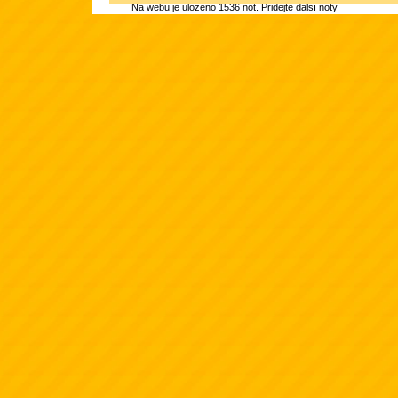
Na webu je uloženo 1536 not.
Přidejte další noty