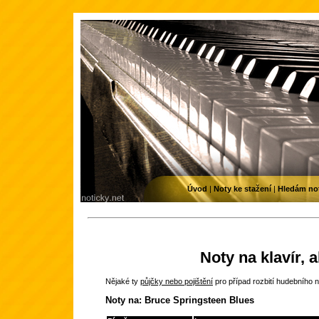
Úvod
|
Noty ke stažení
|
Hledám no
Noty na klavír, 
Nějaké ty
půjčky nebo pojištění
pro případ rozbití hudebního n
Noty na: Bruce Springsteen Blues