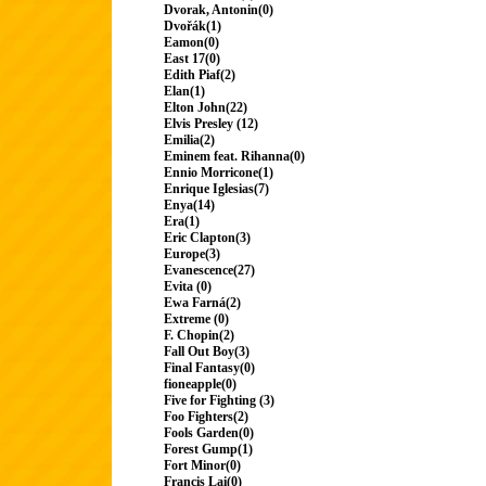
Dvorak, Antonin(0)
Dvořák(1)
Eamon(0)
East 17(0)
Edith Piaf(2)
Elan(1)
Elton John(22)
Elvis Presley (12)
Emilia(2)
Eminem feat. Rihanna(0)
Ennio Morricone(1)
Enrique Iglesias(7)
Enya(14)
Era(1)
Eric Clapton(3)
Europe(3)
Evanescence(27)
Evita (0)
Ewa Farná(2)
Extreme (0)
F. Chopin(2)
Fall Out Boy(3)
Final Fantasy(0)
fioneapple(0)
Five for Fighting (3)
Foo Fighters(2)
Fools Garden(0)
Forest Gump(1)
Fort Minor(0)
Francis Lai(0)