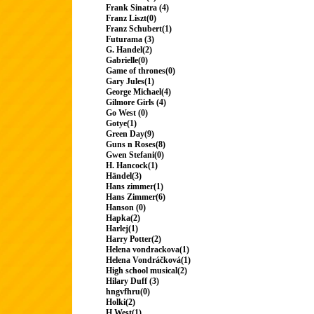
Frank Sinatra (4)
Franz Liszt(0)
Franz Schubert(1)
Futurama (3)
G. Handel(2)
Gabrielle(0)
Game of thrones(0)
Gary Jules(1)
George Michael(4)
Gilmore Girls (4)
Go West (0)
Gotye(1)
Green Day(9)
Guns n Roses(8)
Gwen Stefani(0)
H. Hancock(1)
Händel(3)
Hans zimmer(1)
Hans Zimmer(6)
Hanson (0)
Hapka(2)
Harlej(1)
Harry Potter(2)
Helena vondrackova(1)
Helena Vondráčková(1)
High school musical(2)
Hilary Duff (3)
hngvfhru(0)
Holki(2)
H.West(1)