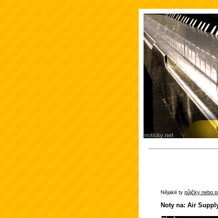
Nějaké ty
půjčky nebo po
Noty na: Air Suppl