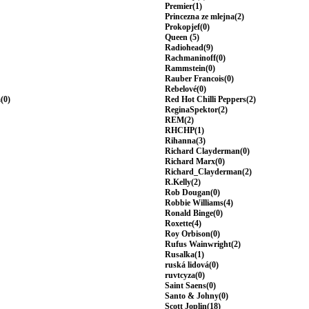
Premier(1)
Princezna ze mlejna(2)
Prokopjef(0)
Queen (5)
Radiohead(9)
Rachmaninoff(0)
Rammstein(0)
Rauber Francois(0)
Rebelové(0)
(0)
Red Hot Chilli Peppers(2)
ReginaSpektor(2)
REM(2)
RHCHP(1)
Rihanna(3)
Richard Clayderman(0)
Richard Marx(0)
Richard_Clayderman(2)
R.Kelly(2)
Rob Dougan(0)
Robbie Williams(4)
Ronald Binge(0)
Roxette(4)
Roy Orbison(0)
Rufus Wainwright(2)
Rusalka(1)
ruská lidová(0)
ruvtcyza(0)
Saint Saens(0)
Santo & Johny(0)
Scott Joplin(18)