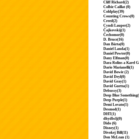
Cliff Richard(2)
Colbie Caillat (0)
Coldplay(39)
Counting Crows(0)
Creed(2)
Cyndi Lauper(2)
Čajkovskij(1)
Čechomor(0)
D. Bruce(16)
Dan Bárta(0)
Daniel Landa(1)
Daniel Powter(0)
Dany Elfman(0)
Dara Rolins a Karel G
Dario Marianelli(1)
David Bowie (2)
David Deyl(0)
David Gray(1)
David Guetta(1)
Debussy(3)
Deep Blue Something(
Deep Purple(1)
Demi Lovato(1)
Desmod(1)
DHT(1)
dhydbclj(0)
Dido (6)
Disney(1)
Divokej Bill(11)
Don McLean (1)