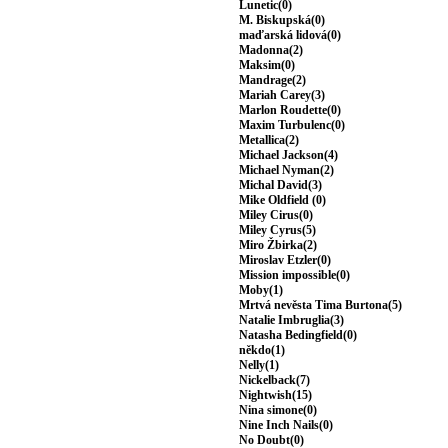
Lunetic(0)
M. Biskupská(0)
maďarská lidová(0)
Madonna(2)
Maksim(0)
Mandrage(2)
Mariah Carey(3)
Marlon Roudette(0)
Maxim Turbulenc(0)
Metallica(2)
Michael Jackson(4)
Michael Nyman(2)
Michal David(3)
Mike Oldfield (0)
Miley Cirus(0)
Miley Cyrus(5)
Miro Žbirka(2)
Miroslav Etzler(0)
Mission impossible(0)
Moby(1)
Mrtvá nevěsta Tima Burtona(5)
Natalie Imbruglia(3)
Natasha Bedingfield(0)
někdo(1)
Nelly(1)
Nickelback(7)
Nightwish(15)
Nina simone(0)
Nine Inch Nails(0)
No Doubt(0)