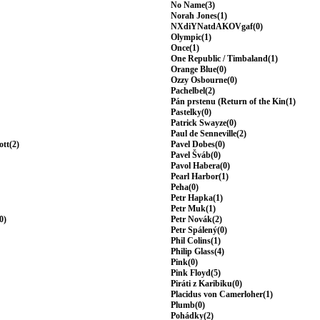
No Name(3)
Norah Jones(1)
NXdiYNatdAKOVgaf(0)
Olympic(1)
Once(1)
One Republic / Timbaland(1)
Orange Blue(0)
Ozzy Osbourne(0)
Pachelbel(2)
Pán prstenu (Return of the Kin(1)
Pastelky(0)
Patrick Swayze(0)
Paul de Senneville(2)
ott(2)
Pavel Dobes(0)
Pavel Šváb(0)
Pavol Habera(0)
Pearl Harbor(1)
Peha(0)
Petr Hapka(1)
Petr Muk(1)
0)
Petr Novák(2)
Petr Spálený(0)
Phil Colins(1)
Philip Glass(4)
Pink(0)
Pink Floyd(5)
Piráti z Karibiku(0)
Placidus von Camerloher(1)
Plumb(0)
Pohádky(2)