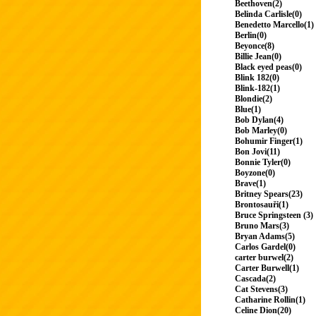
Beethoven(2)
Belinda Carlisle(0)
Benedetto Marcello(1)
Berlin(0)
Beyonce(8)
Billie Jean(0)
Black eyed peas(0)
Blink 182(0)
Blink-182(1)
Blondie(2)
Blue(1)
Bob Dylan(4)
Bob Marley(0)
Bohumir Finger(1)
Bon Jovi(11)
Bonnie Tyler(0)
Boyzone(0)
Brave(1)
Britney Spears(23)
Brontosauři(1)
Bruce Springsteen (3)
Bruno Mars(3)
Bryan Adams(5)
Carlos Gardel(0)
carter burwel(2)
Carter Burwell(1)
Cascada(2)
Cat Stevens(3)
Catharine Rollin(1)
Celine Dion(20)