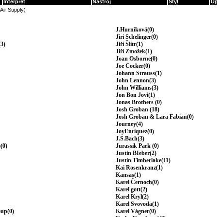
Interpret
Nástroj
Styl
Up
(Air Supply)
J.Hurníková(0)
Jiri Schelinger(0)
3)
Jiří Šlitr(1)
Jiří Zmožek(1)
Joan Osborne(0)
Joe Cocker(0)
Johann Strauss(1)
John Lennon(3)
John Williams(3)
Jon Bon Jovi(1)
Jonas Brothers (0)
Josh Groban (18)
Josh Groban & Lara Fabian(0)
Journey(4)
JoyEnriquez(0)
J.S.Bach(3)
(0)
Jurassik Park (0)
Justin BIeber(2)
Justin Timberlake(11)
Kai Rosenkranz(1)
Kansas(1)
Karel Černoch(0)
Karel gott(2)
Karel Kryl(2)
Karel Svovoda(1)
oup(0)
Karel Vágner(0)