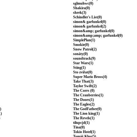
sglmuhwc(0)
Shakira(0)
shrek(3)
Schindler's List(0)
simon& garfunkel(0)
simon& garfunkel(2)
simon&amp; garfunkel(0)
simon&amp;amp; garfunkel(0)
SimplePlan(1)
Smokie(0)
Snow Patrol(2)
sonáty(0)
soundtrack(9)
Star Wars(1)
Sting(1)
Sto zvířat(0)
Super Mario Bross(4)
Take That(3)
Taylor Swift(2)
The Corrs (0)
The Cranberries(1)
The Doors(1)
The Eagles(2)
)
The GodFather(0)
1)
The Lion king(1)
)
The Revels(1)
tilupcjd(1)
Tina(0)
Tokio Hotel(1)
Tomáš Klus(5)