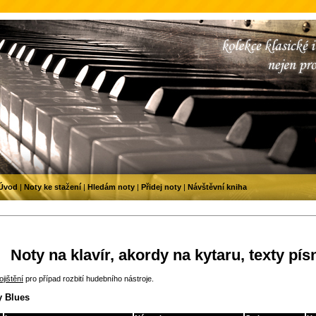
Úvod
|
Noty ke stažení
|
Hledám noty
|
Přidej noty
|
Návštěvní kniha
Noty na klavír, akordy na kytaru, texty pís
jištění
pro případ rozbití hudebního nástroje.
y Blues