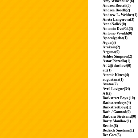
Amy Winehouse (6)
Andrea Bocceli(5)
Andrea Bocelli(2)
Andrew L. Webber(1)
Aneta Langerova(3)
AnnaNalick(0)
Antonín Dvořák(3)
Antonio Vivaldi(0)
Apocalyptica(1)
Aqua(3)
Arakain(2)
Argema(0)
Ashlee Simpson(2)
Astor Piazzolla(1)
Ať žijí duchové(0)
atc(1)
Atomic Kitten(4)
augustana(1)
Avatar(2)
Avril Lavigne(34)
A1(2)
Backstreet Boys (10)
Backstreetboys(4)
BackstreetBoys(1)
Bach / Gounod(0)
Barbara Streisand(0)
Barry Manilow(1)
Beatles(8)
Bedřich Smetana(1)
Bee Gees(3)