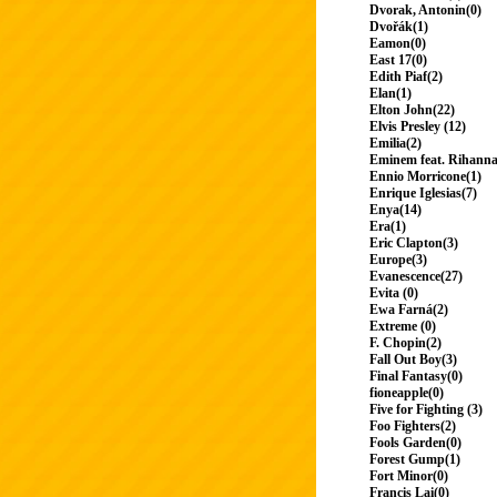
Dvorak, Antonin(0)
Dvořák(1)
Eamon(0)
East 17(0)
Edith Piaf(2)
Elan(1)
Elton John(22)
Elvis Presley (12)
Emilia(2)
Eminem feat. Rihanna
Ennio Morricone(1)
Enrique Iglesias(7)
Enya(14)
Era(1)
Eric Clapton(3)
Europe(3)
Evanescence(27)
Evita (0)
Ewa Farná(2)
Extreme (0)
F. Chopin(2)
Fall Out Boy(3)
Final Fantasy(0)
fioneapple(0)
Five for Fighting (3)
Foo Fighters(2)
Fools Garden(0)
Forest Gump(1)
Fort Minor(0)
Francis Lai(0)