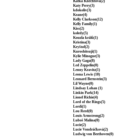
Katka Knechtová(2)
Katy Perry(3)
kdokoliv(3)
Keane(4)
Kelly Clarkson(12)
Kelly Family(1)
Kiss(2)
koledy(5)
Kouzla králů(1)
Kristína(3)
Kryštof(2)
Kuroshitsuji(1)
Kylie Minogue(3)
Lady Gaga(8)
Led Zeppelin(0)
Lenny Kravitz(1)
Leona Lewis (10)
Leonard Bernstein(3)
Lil Wayne(0)
Lindsay Lohan (1)
Linkin Park(14)
Lionel Richie(4)
Lord of the Rings(5)
Lordi(1)
Lou Reed(0)
Louis Armstrong(2)
Luboš Malina(0)
Lucie(2)
Lucie Vondráčková(2)
Ludwig von Beethoven(0)