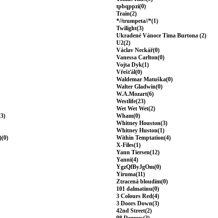
tpbqppzi(0)
Train(2)
*//trumpeta//*(1)
Twilight(3)
Ukradené Vánoce Tima Burtona (2)
U2(2)
Václav Neckář(0)
Vanessa Carlton(0)
Vojta Dyk(1)
Vřešťál(0)
Waldemar Matuška(0)
Walter Gladwin(0)
W.A.Mozart(6)
Westlife(23)
Wet Wet Wet(2)
(3)
Wham(0)
Whitney Houston(3)
Whitney Huston(1)
)(0)
Within Temptation(4)
X-Files(1)
Yann Tiersen(12)
Yanni(4)
YgzQfByJgOm(0)
Yiruma(11)
Ztracená bloudím(0)
101 dalmatinu(0)
3 Colours Red(4)
3 Doors Down(3)
42nd Street(2)