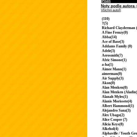
Píseň
Noty podle autora
Všichni autoři
(110)
?(5)
Richard Clayderman (
A Fine Frenzy(0)
Abba(14)
Ace of Base(3)
Addams Family (0)
Adele(3)
Aerosmith(7)
Afric Simone(1)
a-ha(1)
Aimee Mann(1)
aimeeman(0)
Air Supply(3)
Akon(0)
Alan Menken(0)
Alan Menken (Aladin)
Alanah Myles(1)
Alanis Morissete(4)
Albert Hammond(1)
Alejandro Sanz(3)
Alex Ubago(2)
Alice Cooper (7)
Alicia Keys(8)
Alkehol(4)
Alphaville / Youth Gr