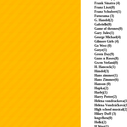
Frank Sinatra (4)
Franz Liszt(0)
Franz Schubert(1)
Futurama (3)
G. Handel(2)
Gabrielle(0)
Game of thrones(0)
Gary Jules(1)
George Michael(4)
Gilmore Girls (4)
Go West (0)
Gotye(1)
Green Day(9)
Guns n Roses(8)
Gwen Stefani(0)
H. Hancock(1)
Händel(3)
Hans zimmer(1)
Hans Zimmer(6)
Hanson (0)
Hapka(2)
Harlej(1)
Harry Potter(2)
Helena vondrackova(1
Helena Vondráčková(
High school musical(2
Hilary Duff (3)
hngvfhru(0)
Holki(2)
H.West(1)