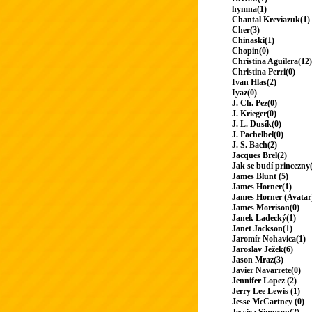
hymna(1)
Chantal Kreviazuk(1)
Cher(3)
Chinaski(1)
Chopin(0)
Christina Aguilera(12)
Christina Perri(0)
Ivan Hlas(2)
Iyaz(0)
J. Ch. Pez(0)
J. Krieger(0)
J. L. Dusík(0)
J. Pachelbel(0)
J. S. Bach(2)
Jacques Brel(2)
Jak se budí princezny
James Blunt (5)
James Horner(1)
James Horner (Avatar
James Morrison(0)
Janek Ladecký(1)
Janet Jackson(1)
Jaromír Nohavica(1)
Jaroslav Ježek(6)
Jason Mraz(3)
Javier Navarrete(0)
Jennifer Lopez (2)
Jerry Lee Lewis (1)
Jesse McCartney (0)