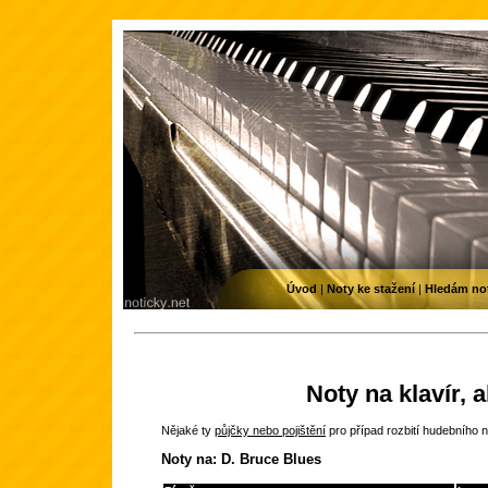
Úvod
|
Noty ke stažení
|
Hledám no
Noty na klavír, 
Nějaké ty
půjčky nebo pojištění
pro případ rozbití hudebního n
Noty na: D. Bruce Blues