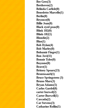
Bee Gees(3)
Beethoven(2)
Belinda Carlisle(0)
Benedetto Marcello(1)
Berlin(0)
Beyonce(8)
Billie Jean(0)
Black eyed peas(0)
Blink 182(0)
Blink-182(1)
Blondie(2)
Blue(1)
Bob Dylan(4)
Bob Marley(0)
Bohumir Finger(1)
Bon Jovi(11)
Bonnie Tyler(0)
Boyzone(0)
Brave(1)
Britney Spears(23)
Brontosauři(1)
Bruce Springsteen (3)
Bruno Mars(3)
Bryan Adams(5)
Carlos Gardel(0)
carter burwel(2)
Carter Burwell(1)
Cascada(2)
Cat Stevens(3)
Catharine Rollin(1)