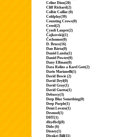
Celine Dion(20)
Cliff Richard(2)
Colbie Caillat (0)
Coldplay(39)
Counting Crows(0)
Creed(2)
Cyndi Lauper(2)
Čajkovskij(1)
Čechomor(0)
D. Bruce(16)
Dan Bárta(0)
Daniel Landa(1)
Daniel Powter(0)
Dany Elfman(0)
Dara Rolins a Karel Gott(2)
Dario Marianelli(1)
David Bowie (2)
David Deyl(0)
David Gray(1)
David Guetta(1)
Debussy(3)
Deep Blue Something(0)
Deep Purple(1)
Demi Lovato(1)
Desmod(1)
DHT(1)
dhydbclj(0)
Dido (6)
Disney(1)
Divokej Bill(11)