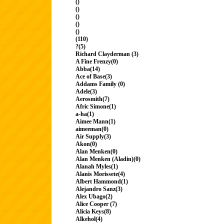
()
()
()
()
()
(110)
?(5)
Richard Clayderman (3)
A Fine Frenzy(0)
Abba(14)
Ace of Base(3)
Addams Family (0)
Adele(3)
Aerosmith(7)
Afric Simone(1)
a-ha(1)
Aimee Mann(1)
aimeeman(0)
Air Supply(3)
Akon(0)
Alan Menken(0)
Alan Menken (Aladin)(0)
Alanah Myles(1)
Alanis Morissete(4)
Albert Hammond(1)
Alejandro Sanz(3)
Alex Ubago(2)
Alice Cooper (7)
Alicia Keys(8)
Alkehol(4)