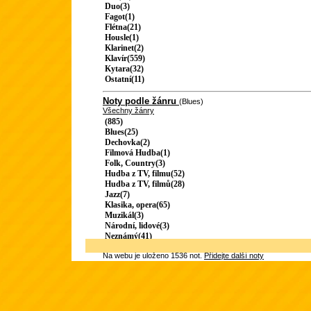
Duo(3)
Fagot(1)
Flétna(21)
Housle(1)
Klarinet(2)
Klavír(559)
Kytara(32)
Ostatní(11)
Noty podle žánru
(Blues)
Všechny žánry
(885)
Blues(25)
Dechovka(2)
Filmová Hudba(1)
Folk, Country(3)
Hudba z TV, filmu(52)
Hudba z TV, filmů(28)
Jazz(7)
Klasika, opera(65)
Muzikál(3)
Národní, lidové(3)
Neznámý(41)
Na webu je uloženo 1536 not.
Přidejte další noty