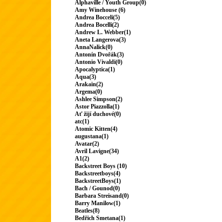
Alphaville / Youth Group(0)
Amy Winehouse (6)
Andrea Bocceli(5)
Andrea Bocelli(2)
Andrew L. Webber(1)
Aneta Langerova(3)
AnnaNalick(0)
Antonín Dvořák(3)
Antonio Vivaldi(0)
Apocalyptica(1)
Aqua(3)
Arakain(2)
Argema(0)
Ashlee Simpson(2)
Astor Piazzolla(1)
Ať žijí duchové(0)
atc(1)
Atomic Kitten(4)
augustana(1)
Avatar(2)
Avril Lavigne(34)
A1(2)
Backstreet Boys (10)
Backstreetboys(4)
BackstreetBoys(1)
Bach / Gounod(0)
Barbara Streisand(0)
Barry Manilow(1)
Beatles(8)
Bedřich Smetana(1)