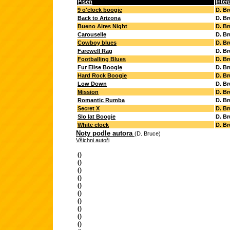
Píseň
Inter
9 o'clock boogie
D. B
Back to Arizona
D. B
Bueno Aires Night
D. B
Carouselle
D. B
Cowboy blues
D. B
Farewell Rag
D. B
Footballing Blues
D. B
Fur Elise Boogie
D. B
Hard Rock Boogie
D. B
Low Down
D. B
Mission
D. B
Romantic Rumba
D. B
Secret X
D. B
Slo lat Boogie
D. B
White clock
D. B
Noty podle autora
(D. Bruce)
Všichni autoři
()
()
()
()
()
()
()
()
()
()