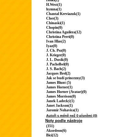
Holki(2)
H.West(1)
hymna(1)
Chantal Kreviazuk(1)
Cher(3)
Chinaski(1)
Chopin(0)
Christina Aguilera(12)
Christina Perri(0)
Ivan Hlas(2)
Iyaz(0)
J. Ch. Pez(0)
J. Krieger(0)
J. L. Dusík(0)
J. Pachelbel(0)
J. S. Bach(2)
Jacques Brel(2)
Jak se budí princezny(3)
James Blunt (5)
James Horner(1)
James Horner (Avatar)(0)
James Morrison(0)
Janek Ladecký(1)
Janet Jackson(1)
Jaromír Nohavica(1)
Autoři s méně než 0 písněmi (0)
Noty podle nástroje
(351)
Akordeon(6)
Bicí(12)