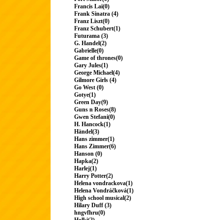
Francis Lai(0)
Frank Sinatra (4)
Franz Liszt(0)
Franz Schubert(1)
Futurama (3)
G. Handel(2)
Gabrielle(0)
Game of thrones(0)
Gary Jules(1)
George Michael(4)
Gilmore Girls (4)
Go West (0)
Gotye(1)
Green Day(9)
Guns n Roses(8)
Gwen Stefani(0)
H. Hancock(1)
Händel(3)
Hans zimmer(1)
Hans Zimmer(6)
Hanson (0)
Hapka(2)
Harlej(1)
Harry Potter(2)
Helena vondrackova(1)
Helena Vondráčková(1)
High school musical(2)
Hilary Duff (3)
hngvfhru(0)