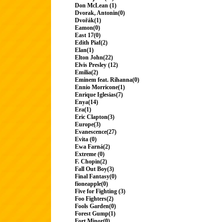
Don McLean (1)
Dvorak, Antonin(0)
Dvořák(1)
Eamon(0)
East 17(0)
Edith Piaf(2)
Elan(1)
Elton John(22)
Elvis Presley (12)
Emilia(2)
Eminem feat. Rihanna(0)
Ennio Morricone(1)
Enrique Iglesias(7)
Enya(14)
Era(1)
Eric Clapton(3)
Europe(3)
Evanescence(27)
Evita (0)
Ewa Farná(2)
Extreme (0)
F. Chopin(2)
Fall Out Boy(3)
Final Fantasy(0)
fioneapple(0)
Five for Fighting (3)
Foo Fighters(2)
Fools Garden(0)
Forest Gump(1)
Fort Minor(0)