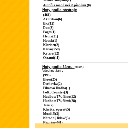
Jessica Simpson(2)
Autoři s méně než 0 písněmi (0)
Noty podle nástroje
(461)
Akordeon(6)
Bicí(12)
Duo(3)
Fagot(1)
Flétna(21)
Housle(1)
Klarinet(2)
Klavír(559)
Kytara(32)
Ostatní(11)
Noty podle žánru
(Blues)
Všechny žánry
(995)
Blues(25)
Dechovka(2)
Filmová Hudba(1)
Folk, Country(3)
Hudba z TV, filmu(52)
Hudba z TV, filmů(28)
Jazz(7)
Klasika, opera(65)
Muzikál(3)
Národní, lidové(3)
Neznámý(41)