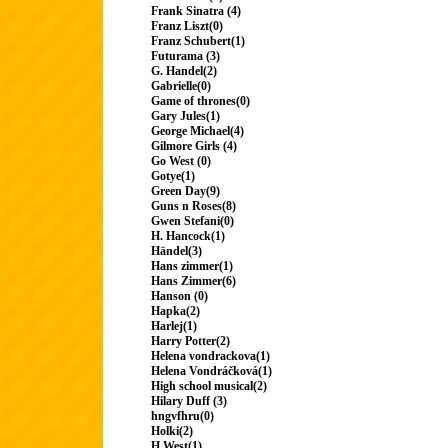
Frank Sinatra (4)
Franz Liszt(0)
Franz Schubert(1)
Futurama (3)
G. Handel(2)
Gabrielle(0)
Game of thrones(0)
Gary Jules(1)
George Michael(4)
Gilmore Girls (4)
Go West (0)
Gotye(1)
Green Day(9)
Guns n Roses(8)
Gwen Stefani(0)
H. Hancock(1)
Händel(3)
Hans zimmer(1)
Hans Zimmer(6)
Hanson (0)
Hapka(2)
Harlej(1)
Harry Potter(2)
Helena vondrackova(1)
Helena Vondráčková(1)
High school musical(2)
Hilary Duff (3)
hngvfhru(0)
Holki(2)
H.West(1)