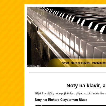
Úvod
|
Noty ke stažení
|
Hledám no
Noty na klavír, 
Nějaké ty
půjčky nebo pojištění
pro případ rozbití hudebního n
Noty na: Richard Clayderman Blues