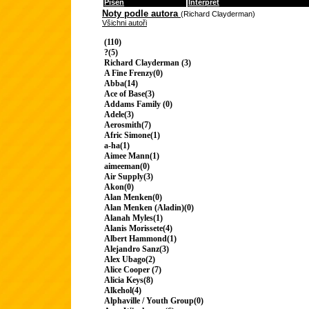
Píseň
Interpret
Noty podle autora
(Richard Clayderman)
Všichni autoři
(110)
?(5)
Richard Clayderman (3)
A Fine Frenzy(0)
Abba(14)
Ace of Base(3)
Addams Family (0)
Adele(3)
Aerosmith(7)
Afric Simone(1)
a-ha(1)
Aimee Mann(1)
aimeeman(0)
Air Supply(3)
Akon(0)
Alan Menken(0)
Alan Menken (Aladin)(0)
Alanah Myles(1)
Alanis Morissete(4)
Albert Hammond(1)
Alejandro Sanz(3)
Alex Ubago(2)
Alice Cooper (7)
Alicia Keys(8)
Alkehol(4)
Alphaville / Youth Group(0)