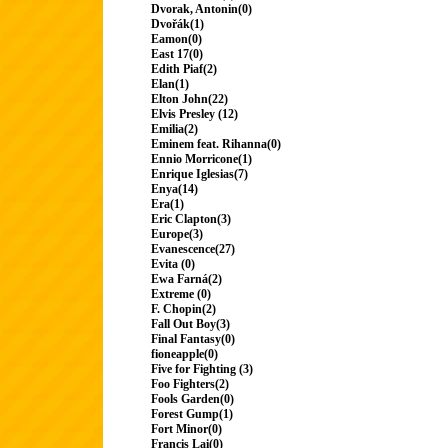
Dvorak, Antonin(0)
Dvořák(1)
Eamon(0)
East 17(0)
Edith Piaf(2)
Elan(1)
Elton John(22)
Elvis Presley (12)
Emilia(2)
Eminem feat. Rihanna(0)
Ennio Morricone(1)
Enrique Iglesias(7)
Enya(14)
Era(1)
Eric Clapton(3)
Europe(3)
Evanescence(27)
Evita (0)
Ewa Farná(2)
Extreme (0)
F. Chopin(2)
Fall Out Boy(3)
Final Fantasy(0)
fioneapple(0)
Five for Fighting (3)
Foo Fighters(2)
Fools Garden(0)
Forest Gump(1)
Fort Minor(0)
Francis Lai(0)