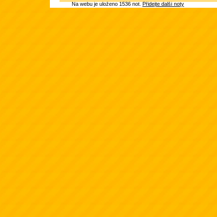
Na webu je uloženo 1536 not.
Přidejte další noty