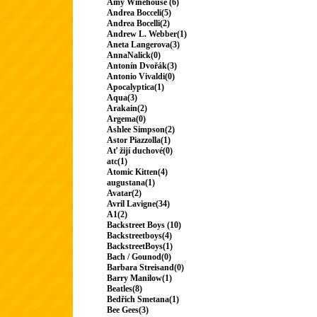
Amy Winehouse (6)
Andrea Bocceli(5)
Andrea Bocelli(2)
Andrew L. Webber(1)
Aneta Langerova(3)
AnnaNalick(0)
Antonín Dvořák(3)
Antonio Vivaldi(0)
Apocalyptica(1)
Aqua(3)
Arakain(2)
Argema(0)
Ashlee Simpson(2)
Astor Piazzolla(1)
Ať žijí duchové(0)
atc(1)
Atomic Kitten(4)
augustana(1)
Avatar(2)
Avril Lavigne(34)
A1(2)
Backstreet Boys (10)
Backstreetboys(4)
BackstreetBoys(1)
Bach / Gounod(0)
Barbara Streisand(0)
Barry Manilow(1)
Beatles(8)
Bedřich Smetana(1)
Bee Gees(3)