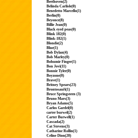
Beethoven(2)
Belinda Carlisle(0)
Benedetto Marcello(1)
Berlin(0)
Beyonce(8)
Billie Jean(0)
Black eyed peas(0)
Blink 182(0)
Blink-182(1)
Blondie(2)
Blue(1)
Bob Dylan(4)
Bob Marley(0)
Bohumir Finger(1)
Bon Jovi(11)
Bonnie Tyler(0)
Boyzone(0)
Brave(1)
Britney Spears(23)
Brontosauři(1)
Bruce Springsteen (3)
Bruno Mars(3)
Bryan Adams(5)
Carlos Gardel(0)
carter burwel(2)
Carter Burwell(1)
Cascada(2)
Cat Stevens(3)
Catharine Rollin(1)
Celine Dion(20)