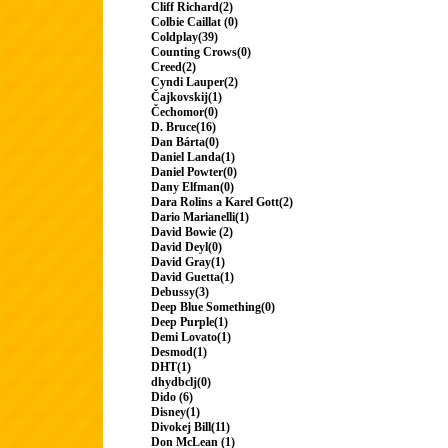
Cliff Richard(2)
Colbie Caillat (0)
Coldplay(39)
Counting Crows(0)
Creed(2)
Cyndi Lauper(2)
Čajkovskij(1)
Čechomor(0)
D. Bruce(16)
Dan Bárta(0)
Daniel Landa(1)
Daniel Powter(0)
Dany Elfman(0)
Dara Rolins a Karel Gott(2)
Dario Marianelli(1)
David Bowie (2)
David Deyl(0)
David Gray(1)
David Guetta(1)
Debussy(3)
Deep Blue Something(0)
Deep Purple(1)
Demi Lovato(1)
Desmod(1)
DHT(1)
dhydbclj(0)
Dido (6)
Disney(1)
Divokej Bill(11)
Don McLean (1)