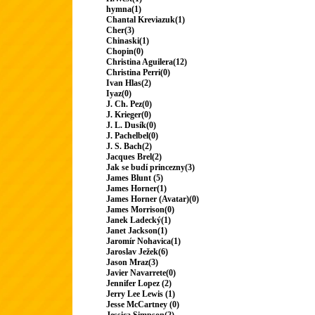
hymna(1)
Chantal Kreviazuk(1)
Cher(3)
Chinaski(1)
Chopin(0)
Christina Aguilera(12)
Christina Perri(0)
Ivan Hlas(2)
Iyaz(0)
J. Ch. Pez(0)
J. Krieger(0)
J. L. Dusík(0)
J. Pachelbel(0)
J. S. Bach(2)
Jacques Brel(2)
Jak se budí princezny(3)
James Blunt (5)
James Horner(1)
James Horner (Avatar)(0)
James Morrison(0)
Janek Ladecký(1)
Janet Jackson(1)
Jaromír Nohavica(1)
Jaroslav Ježek(6)
Jason Mraz(3)
Javier Navarrete(0)
Jennifer Lopez (2)
Jerry Lee Lewis (1)
Jesse McCartney (0)