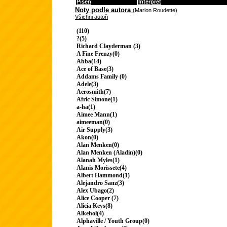
Píseň
Interpret
Noty podle autora
(Marlon Roudette)
Všichni autoři
(110)
?(5)
Richard Clayderman (3)
A Fine Frenzy(0)
Abba(14)
Ace of Base(3)
Addams Family (0)
Adele(3)
Aerosmith(7)
Afric Simone(1)
a-ha(1)
Aimee Mann(1)
aimeeman(0)
Air Supply(3)
Akon(0)
Alan Menken(0)
Alan Menken (Aladin)(0)
Alanah Myles(1)
Alanis Morissete(4)
Albert Hammond(1)
Alejandro Sanz(3)
Alex Ubago(2)
Alice Cooper (7)
Alicia Keys(8)
Alkehol(4)
Alphaville / Youth Group(0)