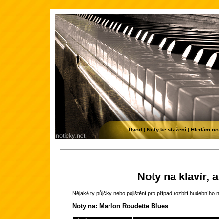
Úvod
|
Noty ke stažení
|
Hledám no
Noty na klavír, 
Nějaké ty
půjčky nebo pojištění
pro případ rozbití hudebního n
Noty na: Marlon Roudette Blues