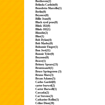
Beethoven(2)
Belinda Carlisle(0)
Benedetto Marcello(1)
Berlin(0)
Beyonce(8)
Billie Jean(0)
Black eyed peas(0)
Blink 182(0)
Blink-182(1)
Blondie(2)
Blue(1)
Bob Dylan(4)
Bob Marley(0)
Bohumir Finger(1)
Bon Jovi(11)
Bonnie Tyler(0)
Boyzone(0)
Brave(1)
Britney Spears(23)
Brontosauři(1)
Bruce Springsteen (3)
Bruno Mars(3)
Bryan Adams(5)
Carlos Gardel(0)
carter burwel(2)
Carter Burwell(1)
Cascada(2)
Cat Stevens(3)
Catharine Rollin(1)
Celine Dion(20)