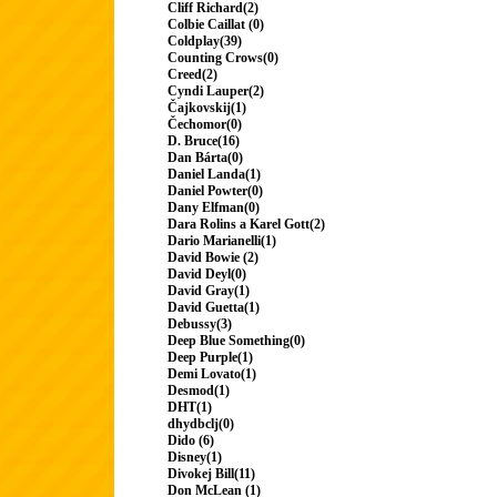
Cliff Richard(2)
Colbie Caillat (0)
Coldplay(39)
Counting Crows(0)
Creed(2)
Cyndi Lauper(2)
Čajkovskij(1)
Čechomor(0)
D. Bruce(16)
Dan Bárta(0)
Daniel Landa(1)
Daniel Powter(0)
Dany Elfman(0)
Dara Rolins a Karel Gott(2)
Dario Marianelli(1)
David Bowie (2)
David Deyl(0)
David Gray(1)
David Guetta(1)
Debussy(3)
Deep Blue Something(0)
Deep Purple(1)
Demi Lovato(1)
Desmod(1)
DHT(1)
dhydbclj(0)
Dido (6)
Disney(1)
Divokej Bill(11)
Don McLean (1)