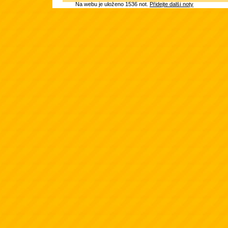
Na webu je uloženo 1536 not.
Přidejte další noty