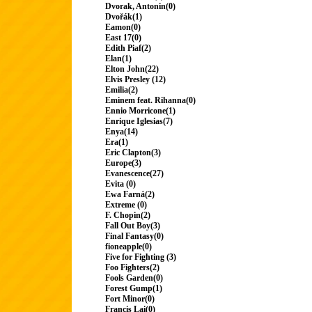
Dvorak, Antonin(0)
Dvořák(1)
Eamon(0)
East 17(0)
Edith Piaf(2)
Elan(1)
Elton John(22)
Elvis Presley (12)
Emilia(2)
Eminem feat. Rihanna(0)
Ennio Morricone(1)
Enrique Iglesias(7)
Enya(14)
Era(1)
Eric Clapton(3)
Europe(3)
Evanescence(27)
Evita (0)
Ewa Farná(2)
Extreme (0)
F. Chopin(2)
Fall Out Boy(3)
Final Fantasy(0)
fioneapple(0)
Five for Fighting (3)
Foo Fighters(2)
Fools Garden(0)
Forest Gump(1)
Fort Minor(0)
Francis Lai(0)