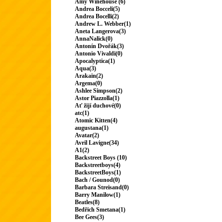
Amy Winehouse (6)
Andrea Bocceli(5)
Andrea Bocelli(2)
Andrew L. Webber(1)
Aneta Langerova(3)
AnnaNalick(0)
Antonín Dvořák(3)
Antonio Vivaldi(0)
Apocalyptica(1)
Aqua(3)
Arakain(2)
Argema(0)
Ashlee Simpson(2)
Astor Piazzolla(1)
Ať žijí duchové(0)
atc(1)
Atomic Kitten(4)
augustana(1)
Avatar(2)
Avril Lavigne(34)
A1(2)
Backstreet Boys (10)
Backstreetboys(4)
BackstreetBoys(1)
Bach / Gounod(0)
Barbara Streisand(0)
Barry Manilow(1)
Beatles(8)
Bedřich Smetana(1)
Bee Gees(3)