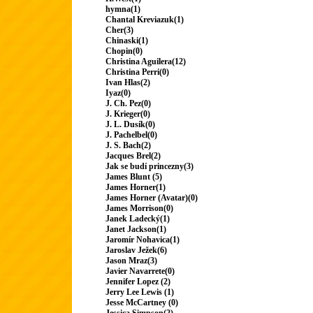
hymna(1)
Chantal Kreviazuk(1)
Cher(3)
Chinaski(1)
Chopin(0)
Christina Aguilera(12)
Christina Perri(0)
Ivan Hlas(2)
Iyaz(0)
J. Ch. Pez(0)
J. Krieger(0)
J. L. Dusík(0)
J. Pachelbel(0)
J. S. Bach(2)
Jacques Brel(2)
Jak se budí princezny(3)
James Blunt (5)
James Horner(1)
James Horner (Avatar)(0)
James Morrison(0)
Janek Ladecký(1)
Janet Jackson(1)
Jaromír Nohavica(1)
Jaroslav Ježek(6)
Jason Mraz(3)
Javier Navarrete(0)
Jennifer Lopez (2)
Jerry Lee Lewis (1)
Jesse McCartney (0)