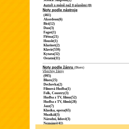
Jessica Simpson(2)
Autoři s méně než 0 písněmi (0)
Noty podle nástroje
(461)
Akordeon(6)
Bicí(12)
Duo(3)
Fagot(1)
Flétna(21)
Housle(1)
Klarinet(2)
Klavír(559)
Kytara(32)
Ostatní(11)
Noty podle žánru
(Blues)
Všechny žánry
(995)
Blues(25)
Dechovka(2)
Filmová Hudba(1)
Folk, Country(3)
Hudba z TV, filmu(52)
Hudba z TV, filmů(28)
Jazz(7)
Klasika, opera(65)
Muzikál(3)
Národní, lidové(3)
Neznámý(41)