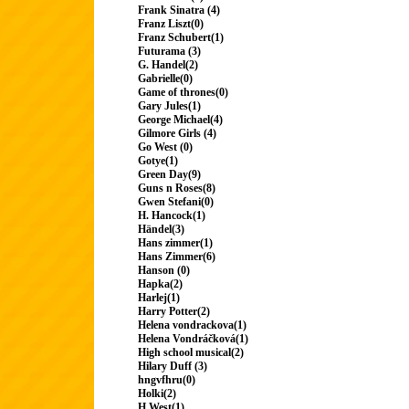
Frank Sinatra (4)
Franz Liszt(0)
Franz Schubert(1)
Futurama (3)
G. Handel(2)
Gabrielle(0)
Game of thrones(0)
Gary Jules(1)
George Michael(4)
Gilmore Girls (4)
Go West (0)
Gotye(1)
Green Day(9)
Guns n Roses(8)
Gwen Stefani(0)
H. Hancock(1)
Händel(3)
Hans zimmer(1)
Hans Zimmer(6)
Hanson (0)
Hapka(2)
Harlej(1)
Harry Potter(2)
Helena vondrackova(1)
Helena Vondráčková(1)
High school musical(2)
Hilary Duff (3)
hngvfhru(0)
Holki(2)
H.West(1)