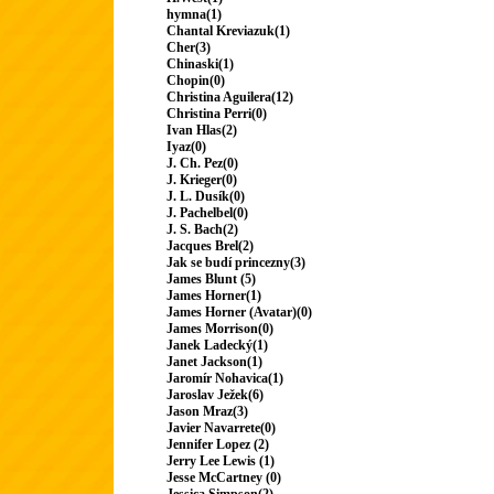
hymna(1)
Chantal Kreviazuk(1)
Cher(3)
Chinaski(1)
Chopin(0)
Christina Aguilera(12)
Christina Perri(0)
Ivan Hlas(2)
Iyaz(0)
J. Ch. Pez(0)
J. Krieger(0)
J. L. Dusík(0)
J. Pachelbel(0)
J. S. Bach(2)
Jacques Brel(2)
Jak se budí princezny(3)
James Blunt (5)
James Horner(1)
James Horner (Avatar)(0)
James Morrison(0)
Janek Ladecký(1)
Janet Jackson(1)
Jaromír Nohavica(1)
Jaroslav Ježek(6)
Jason Mraz(3)
Javier Navarrete(0)
Jennifer Lopez (2)
Jerry Lee Lewis (1)
Jesse McCartney (0)