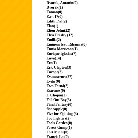
Dvorak, Antonin(0)
Dvořák(1)
Eamon(0)
East 17(0)
Edith Piaf(2)
Elan(1)
Elton John(22)
Elvis Presley (12)
Emilia(2)
Eminem feat. Rihanna(0)
Ennio Morricone(1)
Enrique Iglesias(7)
Enya(14)
Era(1)
Eric Clapton(3)
Europe(3)
Evanescence(27)
Evita (0)
Ewa Farná(2)
Extreme (0)
F. Chopin(2)
Fall Out Boy(3)
Final Fantasy(0)
fioneapple(0)
Five for Fighting (3)
Foo Fighters(2)
Fools Garden(0)
Forest Gump(1)
Fort Minor(0)
Francis Lai(0)