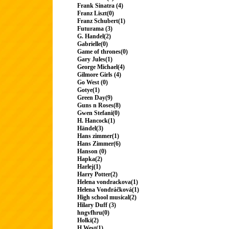
Frank Sinatra (4)
Franz Liszt(0)
Franz Schubert(1)
Futurama (3)
G. Handel(2)
Gabrielle(0)
Game of thrones(0)
Gary Jules(1)
George Michael(4)
Gilmore Girls (4)
Go West (0)
Gotye(1)
Green Day(9)
Guns n Roses(8)
Gwen Stefani(0)
H. Hancock(1)
Händel(3)
Hans zimmer(1)
Hans Zimmer(6)
Hanson (0)
Hapka(2)
Harlej(1)
Harry Potter(2)
Helena vondrackova(1)
Helena Vondráčková(1)
High school musical(2)
Hilary Duff (3)
hngvfhru(0)
Holki(2)
H.West(1)