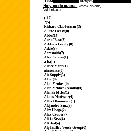
Píseň
Interpret
Noty podle autora
(Dvorak, Antonin)
Všichni autoři
(110)
?(5)
Richard Clayderman (3)
A Fine Frenzy(0)
Abba(14)
Ace of Base(3)
Addams Family (0)
Adele(3)
Aerosmith(7)
Afric Simone(1)
a-ha(1)
Aimee Mann(1)
aimeeman(0)
Air Supply(3)
Akon(0)
Alan Menken(0)
Alan Menken (Aladin)(0)
Alanah Myles(1)
Alanis Morissete(4)
Albert Hammond(1)
Alejandro Sanz(3)
Alex Ubago(2)
Alice Cooper (7)
Alicia Keys(8)
Alkehol(4)
Alphaville / Youth Group(0)