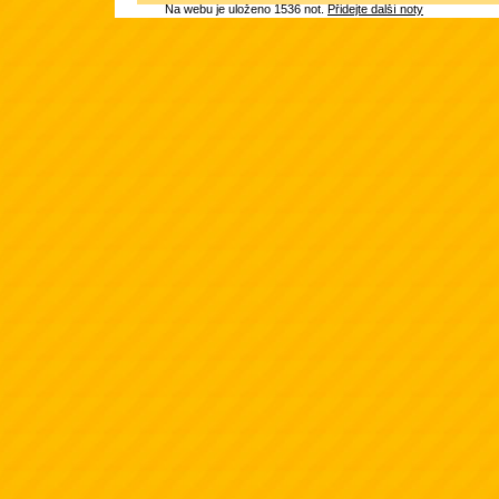
Na webu je uloženo 1536 not.
Přidejte další noty