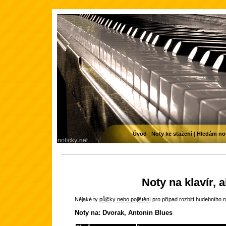
Úvod
|
Noty ke stažení
|
Hledám no
Noty na klavír, 
Nějaké ty
půjčky nebo pojištění
pro případ rozbití hudebního n
Noty na: Dvorak, Antonin Blues