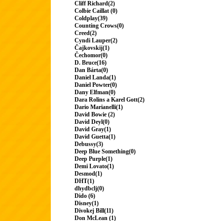
Cliff Richard(2)
Colbie Caillat (0)
Coldplay(39)
Counting Crows(0)
Creed(2)
Cyndi Lauper(2)
Čajkovskij(1)
Čechomor(0)
D. Bruce(16)
Dan Bárta(0)
Daniel Landa(1)
Daniel Powter(0)
Dany Elfman(0)
Dara Rolins a Karel Gott(2)
Dario Marianelli(1)
David Bowie (2)
David Deyl(0)
David Gray(1)
David Guetta(1)
Debussy(3)
Deep Blue Something(0)
Deep Purple(1)
Demi Lovato(1)
Desmod(1)
DHT(1)
dhydbclj(0)
Dido (6)
Disney(1)
Divokej Bill(11)
Don McLean (1)