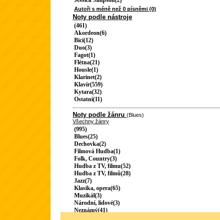
Jessica Simpson(2)
Autoři s méně než 0 písněmi (0)
Noty podle nástroje
(461)
Akordeon(6)
Bicí(12)
Duo(3)
Fagot(1)
Flétna(21)
Housle(1)
Klarinet(2)
Klavír(559)
Kytara(32)
Ostatní(11)
Noty podle žánru
(Blues)
Všechny žánry
(995)
Blues(25)
Dechovka(2)
Filmová Hudba(1)
Folk, Country(3)
Hudba z TV, filmu(52)
Hudba z TV, filmů(28)
Jazz(7)
Klasika, opera(65)
Muzikál(3)
Národní, lidové(3)
Neznámý(41)