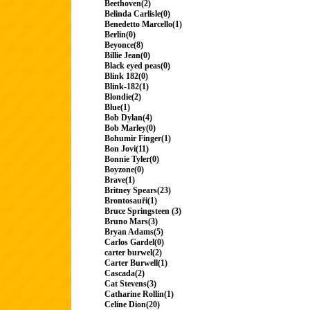
Beethoven(2)
Belinda Carlisle(0)
Benedetto Marcello(1)
Berlin(0)
Beyonce(8)
Billie Jean(0)
Black eyed peas(0)
Blink 182(0)
Blink-182(1)
Blondie(2)
Blue(1)
Bob Dylan(4)
Bob Marley(0)
Bohumir Finger(1)
Bon Jovi(11)
Bonnie Tyler(0)
Boyzone(0)
Brave(1)
Britney Spears(23)
Brontosauři(1)
Bruce Springsteen (3)
Bruno Mars(3)
Bryan Adams(5)
Carlos Gardel(0)
carter burwel(2)
Carter Burwell(1)
Cascada(2)
Cat Stevens(3)
Catharine Rollin(1)
Celine Dion(20)