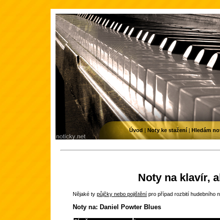
Úvod
|
Noty ke stažení
|
Hledám no
Noty na klavír, 
Nějaké ty
půjčky nebo pojištění
pro případ rozbití hudebního n
Noty na: Daniel Powter Blues