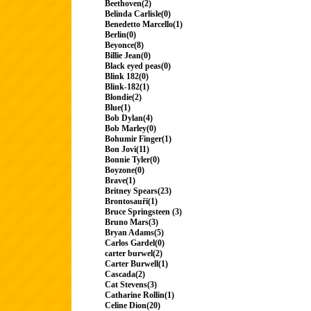
Beethoven(2)
Belinda Carlisle(0)
Benedetto Marcello(1)
Berlin(0)
Beyonce(8)
Billie Jean(0)
Black eyed peas(0)
Blink 182(0)
Blink-182(1)
Blondie(2)
Blue(1)
Bob Dylan(4)
Bob Marley(0)
Bohumir Finger(1)
Bon Jovi(11)
Bonnie Tyler(0)
Boyzone(0)
Brave(1)
Britney Spears(23)
Brontosauři(1)
Bruce Springsteen (3)
Bruno Mars(3)
Bryan Adams(5)
Carlos Gardel(0)
carter burwel(2)
Carter Burwell(1)
Cascada(2)
Cat Stevens(3)
Catharine Rollin(1)
Celine Dion(20)