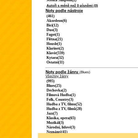
Jessica Simpson(2)
Autoři s méně než 0 písněmi (0)
Noty podle nástroje
(461)
Akordeon(6)
Bicí(12)
Duo(3)
Fagot(1)
Flétna(21)
Housle(1)
Klarinet(2)
Klavír(559)
Kytara(32)
Ostatní(11)
Noty podle žánru
(Blues)
Všechny žánry
(995)
Blues(25)
Dechovka(2)
Filmová Hudba(1)
Folk, Country(3)
Hudba z TV, filmu(52)
Hudba z TV, filmů(28)
Jazz(7)
Klasika, opera(65)
Muzikál(3)
Národní, lidové(3)
Neznámý(41)