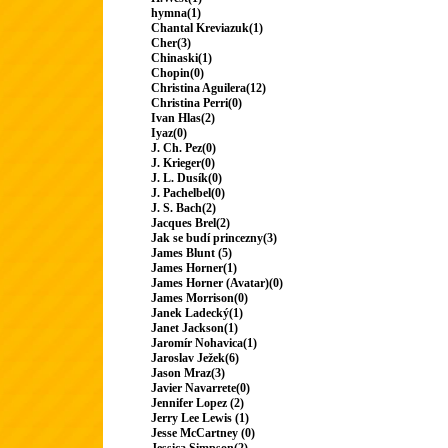
hymna(1)
Chantal Kreviazuk(1)
Cher(3)
Chinaski(1)
Chopin(0)
Christina Aguilera(12)
Christina Perri(0)
Ivan Hlas(2)
Iyaz(0)
J. Ch. Pez(0)
J. Krieger(0)
J. L. Dusík(0)
J. Pachelbel(0)
J. S. Bach(2)
Jacques Brel(2)
Jak se budí princezny(3)
James Blunt (5)
James Horner(1)
James Horner (Avatar)(0)
James Morrison(0)
Janek Ladecký(1)
Janet Jackson(1)
Jaromír Nohavica(1)
Jaroslav Ježek(6)
Jason Mraz(3)
Javier Navarrete(0)
Jennifer Lopez (2)
Jerry Lee Lewis (1)
Jesse McCartney (0)