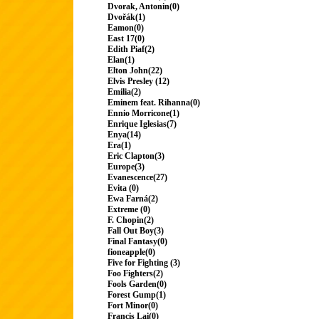
Dvorak, Antonin(0)
Dvořák(1)
Eamon(0)
East 17(0)
Edith Piaf(2)
Elan(1)
Elton John(22)
Elvis Presley (12)
Emilia(2)
Eminem feat. Rihanna(0)
Ennio Morricone(1)
Enrique Iglesias(7)
Enya(14)
Era(1)
Eric Clapton(3)
Europe(3)
Evanescence(27)
Evita (0)
Ewa Farná(2)
Extreme (0)
F. Chopin(2)
Fall Out Boy(3)
Final Fantasy(0)
fioneapple(0)
Five for Fighting (3)
Foo Fighters(2)
Fools Garden(0)
Forest Gump(1)
Fort Minor(0)
Francis Lai(0)