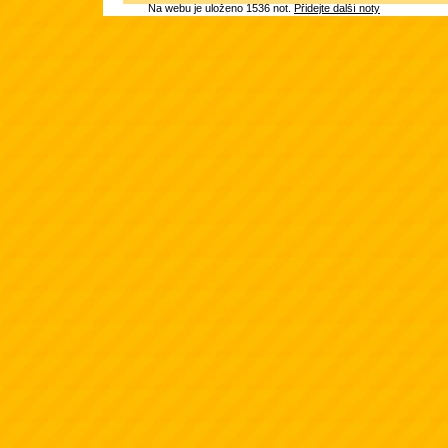
Na webu je uloženo 1536 not.
Přidejte další noty