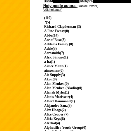
Píseň
Interpret
Noty podle autora
(Daniel Powter)
Všichni autoři
(110)
?(5)
Richard Clayderman (3)
A Fine Frenzy(0)
Abba(14)
Ace of Base(3)
Addams Family (0)
Adele(3)
Aerosmith(7)
Afric Simone(1)
a-ha(1)
Aimee Mann(1)
aimeeman(0)
Air Supply(3)
Akon(0)
Alan Menken(0)
Alan Menken (Aladin)(0)
Alanah Myles(1)
Alanis Morissete(4)
Albert Hammond(1)
Alejandro Sanz(3)
Alex Ubago(2)
Alice Cooper (7)
Alicia Keys(8)
Alkehol(4)
Alphaville / Youth Group(0)