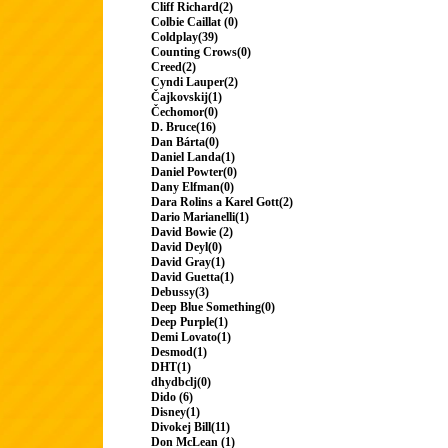
Cliff Richard(2)
Colbie Caillat (0)
Coldplay(39)
Counting Crows(0)
Creed(2)
Cyndi Lauper(2)
Čajkovskij(1)
Čechomor(0)
D. Bruce(16)
Dan Bárta(0)
Daniel Landa(1)
Daniel Powter(0)
Dany Elfman(0)
Dara Rolins a Karel Gott(2)
Dario Marianelli(1)
David Bowie (2)
David Deyl(0)
David Gray(1)
David Guetta(1)
Debussy(3)
Deep Blue Something(0)
Deep Purple(1)
Demi Lovato(1)
Desmod(1)
DHT(1)
dhydbclj(0)
Dido (6)
Disney(1)
Divokej Bill(11)
Don McLean (1)