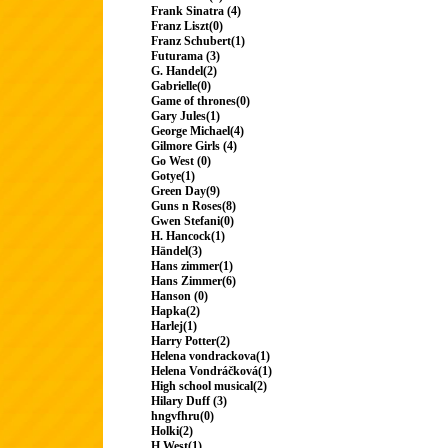
Frank Sinatra (4)
Franz Liszt(0)
Franz Schubert(1)
Futurama (3)
G. Handel(2)
Gabrielle(0)
Game of thrones(0)
Gary Jules(1)
George Michael(4)
Gilmore Girls (4)
Go West (0)
Gotye(1)
Green Day(9)
Guns n Roses(8)
Gwen Stefani(0)
H. Hancock(1)
Händel(3)
Hans zimmer(1)
Hans Zimmer(6)
Hanson (0)
Hapka(2)
Harlej(1)
Harry Potter(2)
Helena vondrackova(1)
Helena Vondráčková(1)
High school musical(2)
Hilary Duff (3)
hngvfhru(0)
Holki(2)
H.West(1)