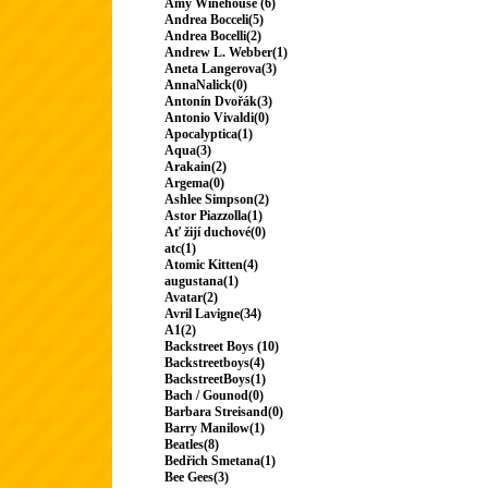
Amy Winehouse (6)
Andrea Bocceli(5)
Andrea Bocelli(2)
Andrew L. Webber(1)
Aneta Langerova(3)
AnnaNalick(0)
Antonín Dvořák(3)
Antonio Vivaldi(0)
Apocalyptica(1)
Aqua(3)
Arakain(2)
Argema(0)
Ashlee Simpson(2)
Astor Piazzolla(1)
Ať žijí duchové(0)
atc(1)
Atomic Kitten(4)
augustana(1)
Avatar(2)
Avril Lavigne(34)
A1(2)
Backstreet Boys (10)
Backstreetboys(4)
BackstreetBoys(1)
Bach / Gounod(0)
Barbara Streisand(0)
Barry Manilow(1)
Beatles(8)
Bedřich Smetana(1)
Bee Gees(3)