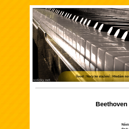
Úvod
|
Noty ke stažení
|
Hledám no
Beethoven -
Nástr