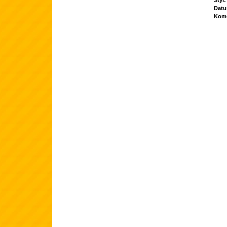
Styl:
Datu
Kome