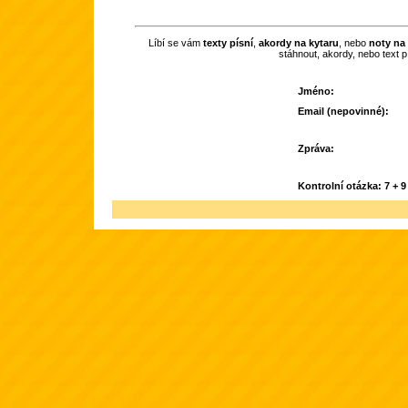
Líbí se vám
texty písní
,
akordy na kytaru
, nebo
noty na 
stáhnout, akordy, nebo text 
Jméno:
Email (nepovinné):
Zpráva:
Kontrolní otázka: 7 + 9